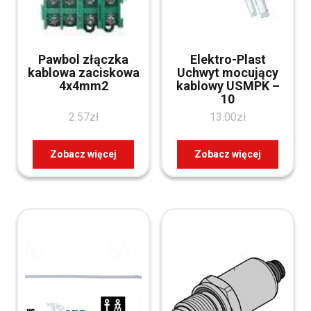
Pawbol złączka
Elektro-Plast
kablowa zaciskowa
Uchwyt mocujący
4x4mm2
kablowy USMPK –
10
2.57
zł
13.00
zł
Zobacz więcej
Zobacz więcej