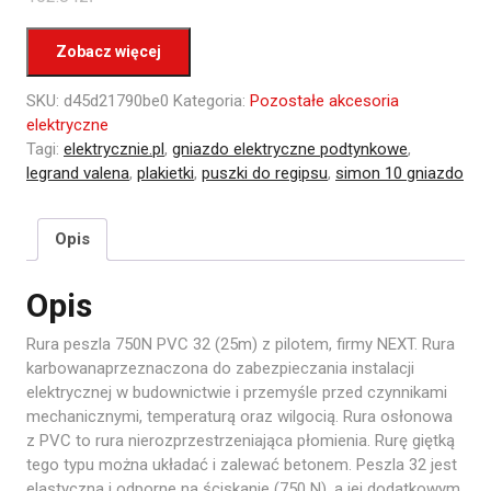
Zobacz więcej
SKU:
d45d21790be0
Kategoria:
Pozostałe akcesoria
elektryczne
Tagi:
elektrycznie.pl
,
gniazdo elektryczne podtynkowe
,
legrand valena
,
plakietki
,
puszki do regipsu
,
simon 10 gniazdo
Opis
Opis
Rura peszla 750N PVC 32 (25m) z pilotem, firmy NEXT. Rura
karbowanaprzeznaczona do zabezpieczania instalacji
elektrycznej w budownictwie i przemyśle przed czynnikami
mechanicznymi, temperaturą oraz wilgocią. Rura osłonowa
z PVC to rura nierozprzestrzeniająca płomienia. Rurę giętką
tego typu można układać i zalewać betonem. Peszla 32 jest
elastyczna i odporne na ściskanie (750 N), a jej dodatkowym