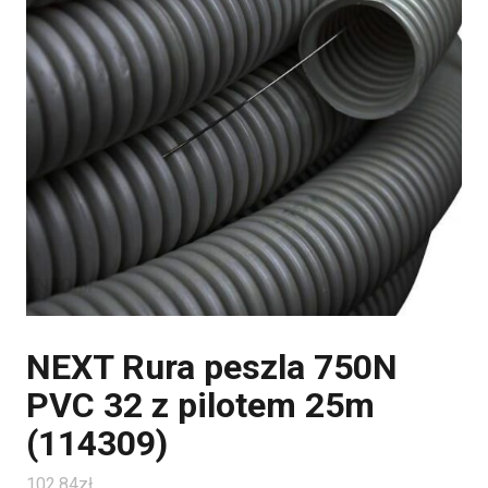
NEXT Rura peszla 750N
PVC 32 z pilotem 25m
(114309)
102.84
zł