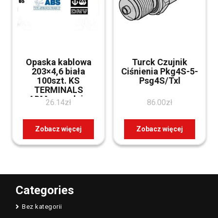
Opaska kablowa
Turck Czujnik
203×4,6 biała
Ciśnienia Pkg4S-5-
100szt. KS
Psg4S/Txl
TERMINALS
ADMnarzedzia
26.14
zł
86.00
zł
Zobacz więcej
Zobacz więcej
Categories
Bez kategorii