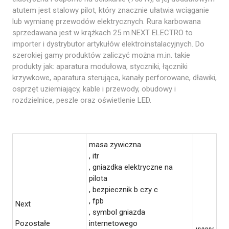
atutem jest stalowy pilot, który znacznie ułatwia wciąganie
lub wymianę przewodów elektrycznych. Rura karbowana
sprzedawana jest w krążkach 25 m.NEXT ELECTRO to
importer i dystrybutor artykułów elektroinstalacyjnych. Do
szerokiej gamy produktów zaliczyć można m.in. takie
produkty jak: aparatura modułowa, styczniki, łączniki
krzywkowe, aparatura sterująca, kanały perforowane, dławiki,
osprzęt uziemiający, kable i przewody, obudowy i
rozdzielnice, peszle oraz oświetlenie LED.
masa zywiczna
, itr
, gniazdka elektryczne na
pilota
, bezpiecznik b czy c
, fpb
Next
, symbol gniazda
Pozostałe
internetowego
yyyyy