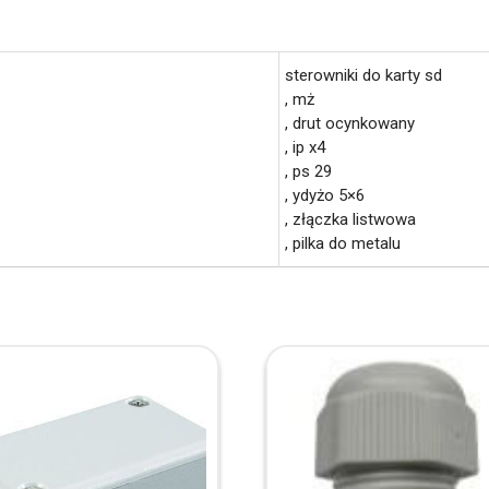
sterowniki do karty sd
, mż
, drut ocynkowany
, ip x4
, ps 29
, ydyżo 5×6
, złączka listwowa
, pilka do metalu