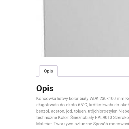
Opis
Opis
Końcówka listwy kolor biały WDK 230×100 mm Ko
długotrwała do około 65°C, krótkotrwała do okoł
benzol, aceton, jod, toluen, trójchloroetylen Nie
techniczne Kolor: Śnieżnobiały RAL9010 Szero
Materiał: Tworzywo sztuczne Sposób mocowania: 