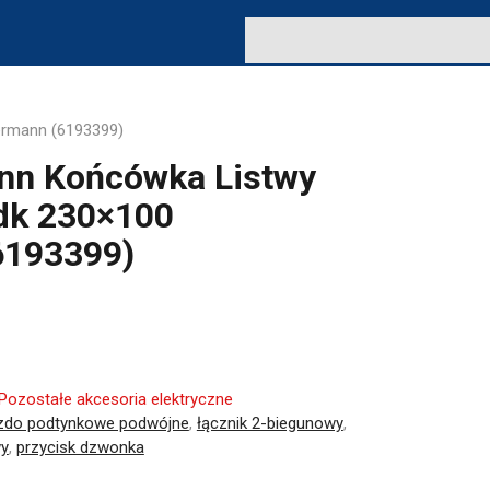
ermann (6193399)
nn Końcówka Listwy
Wdk 230×100
6193399)
Pozostałe akcesoria elektryczne
zdo podtynkowe podwójne
,
łącznik 2-biegunowy
,
wy
,
przycisk dzwonka