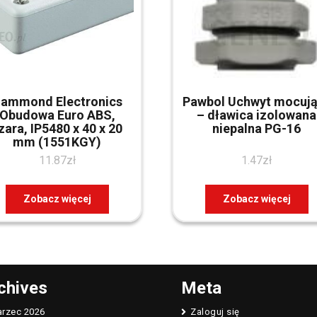
ammond Electronics
Pawbol Uchwyt mocuj
Obudowa Euro ABS,
– dławica izolowana
zara, IP5480 x 40 x 20
niepalna PG-16
mm (1551KGY)
11.87
zł
1.47
zł
Zobacz więcej
Zobacz więcej
chives
Meta
rzec 2026
Zaloguj się