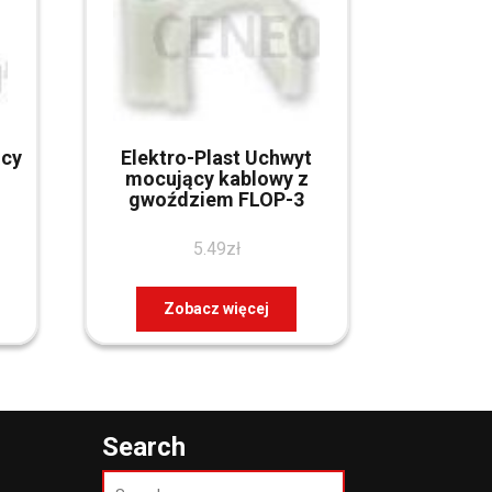
ący
Elektro-Plast Uchwyt
mocujący kablowy z
gwoździem FLOP-3
5.49
zł
Zobacz więcej
Search