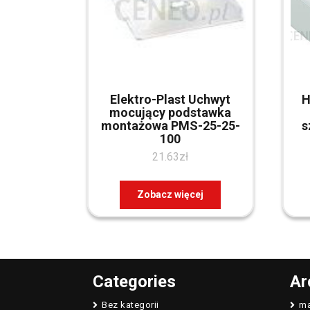
Elektro-Plast Uchwyt
H
mocujący podstawka
montażowa PMS-25-25-
s
100
21.63
zł
Zobacz więcej
Categories
Ar
Bez kategorii
ma