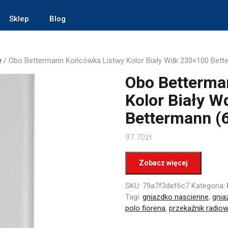
Sklep
Blog
e
/ Obo Bettermann Końcówka Listwy Kolor Biały Wdk 230×100 Bett
Obo Betterma
Kolor Biały 
Bettermann (
97.70
zł
Zobacz więcej
SKU:
79a7f3def6c7
Kategoria:
Tagi:
gniazdko nascienne
,
gnia
polo fiorena
,
przekaźnik radio