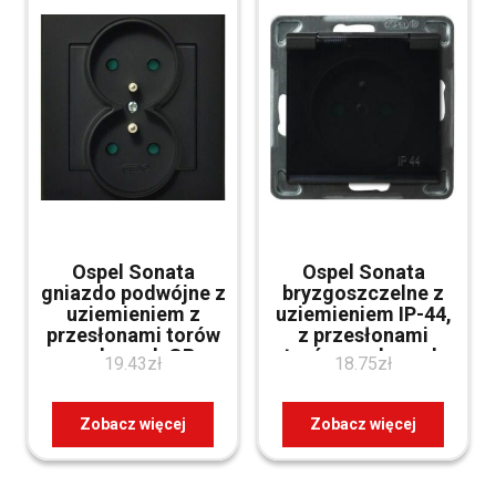
Ospel Sonata
Ospel Sonata
gniazdo podwójne z
bryzgoszczelne z
uziemieniem z
uziemieniem IP-44,
przesłonami torów
z przesłonami
prądowych GP-
torów prądowych
19.43
zł
18.75
zł
2RzP/33 Czarny
GPH-1RzP/m/33/d
Zobacz więcej
Zobacz więcej