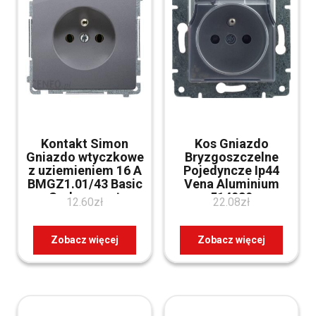
Kontakt Simon
Kos Gniazdo
Gniazdo wtyczkowe
Bryzgoszczelne
z uziemieniem 16 A
Pojedyncze Ip44
BMGZ1.01/43 Basic
Vena Aluminium
Srebrny mat
514039
12.60
zł
22.08
zł
Zobacz więcej
Zobacz więcej