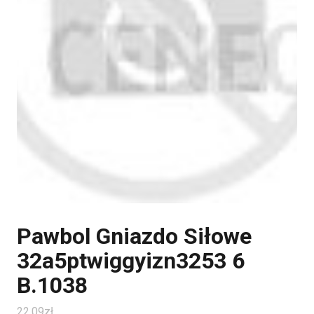
Pawbol Gniazdo Siłowe
32a5ptwiggyizn3253 6
B.1038
22.09
zł