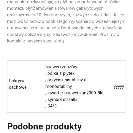
materiałumożliwość gięcia płyt na zimnołatwość obróbki i
montażu płytZamówienia towarów gabarytowych
realizujemy do 10 dni roboczych, zazwyczaj do 7 dni.Istnieje
możliwość odbioru osobistego wyłącznie po wcześniejszym
umówieniu terminu odbioru.Dostawa do innych krajówCena
dostawy oblicza się sprzedawcą indywidualnie. Prosimy o
kontakt z naszym specjalistą
huawei rzeszów
, półka z płytek
, przycisk bistabilny a
Pokrycia
monostabilny
yyyyy
dachowe
, inwerter huawei sun2000-8ktl
, symbol strzałki
, 34*3
Podobne produkty