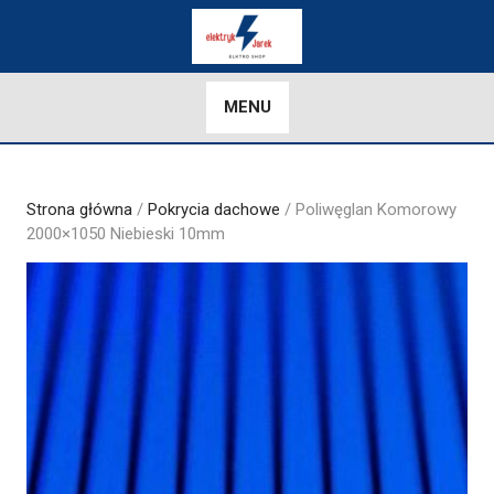
Skip
to
content
MENU
Strona główna
/
Pokrycia dachowe
/ Poliwęglan Komorowy
2000×1050 Niebieski 10mm