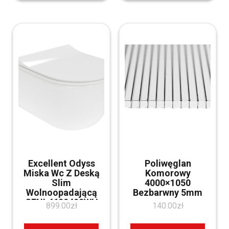
Excellent Odyss
Poliwęglan
Miska Wc Z Deską
Komorowy
Slim
4000×1050
Wolnoopadającą
Bezbarwny 5mm
CENL4609490WH
899.00
zł
140.00
zł