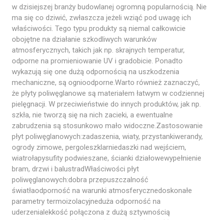
w dzisiejszej branży budowlanej ogromną popularnością. Nie
ma się co dziwić, zwłaszcza jeżeli wziąć pod uwagę ich
właściwości. Tego typu produkty są niemal całkowicie
obojętne na działanie szkodliwych warunków
atmosferycznych, takich jak np. skrajnych temperatur,
odporne na promieniowanie UV i gradobicie. Ponadto
wykazują się one dużą odpornością na uszkodzenia
mechaniczne, są ognioodporne.Warto również zaznaczyć,
że płyty poliwęglanowe są materiałem łatwym w codziennej
pielęgnacji. W przeciwieństwie do innych produktów, jak np.
szkła, nie tworzą się na nich zacieki, a ewentualne
zabrudzenia są stosunkowo mało widoczne.Zastosowanie
płyt poliwęglanowych:zadaszenia, wiaty, przystankiwerandy,
ogrody zimowe, pergoleszklarniedaszki nad wejściem,
wiatrołapysufity podwieszane, ścianki działowewypełnienie
bram, drzwi i balustradWłaściwości płyt
poliwęglanowych:dobra przepuszczalność
światłaodporność na warunki atmosferycznedoskonałe
parametry termoizolacyjneduża odporność na
uderzenialekkość połączona z dużą sztywnością