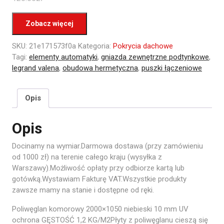
Zobacz więcej
SKU:
21e171573f0a
Kategoria:
Pokrycia dachowe
Tagi:
elementy automatyki
,
gniazda zewnętrzne podtynkowe
,
legrand valena
,
obudowa hermetyczna
,
puszki łączeniowe
Opis
Opis
Docinamy na wymiar.Darmowa dostawa (przy zamówieniu
od 1000 zł) na terenie całego kraju (wysyłka z
Warszawy).Możliwość opłaty przy odbiorze kartą lub
gotówką.Wystawiam Fakturę VAT.Wszystkie produkty
zawsze mamy na stanie i dostępne od ręki.
Poliwęglan komorowy 2000×1050 niebieski 10 mm UV
ochrona GĘSTOŚĆ 1,2 KG/M2Płyty z poliwęglanu cieszą się