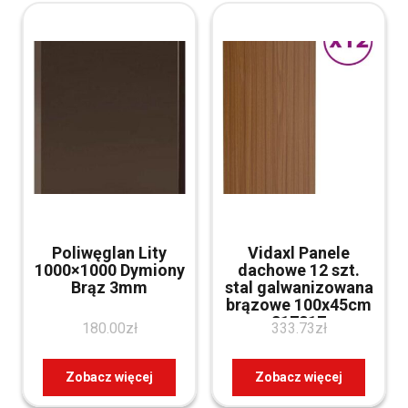
Poliwęglan Lity
Vidaxl Panele
1000×1000 Dymiony
dachowe 12 szt.
Brąz 3mm
stal galwanizowana
brązowe 100x45cm
317217
180.00
zł
333.73
zł
Zobacz więcej
Zobacz więcej