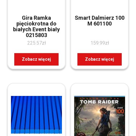
Gira Ramka
Smart Dalmierz 100
pięciokrotna do
M 601100
białych Event biały
0215803
225.57
zł
159.99
zł
Zobacz więcej
Zobacz więcej