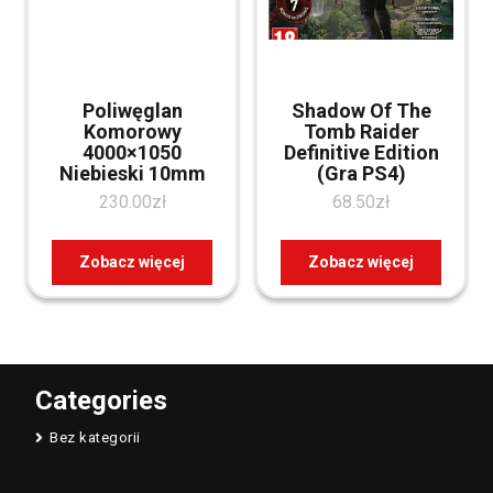
Poliwęglan
Shadow Of The
Komorowy
Tomb Raider
4000×1050
Definitive Edition
Niebieski 10mm
(Gra PS4)
230.00
zł
68.50
zł
Zobacz więcej
Zobacz więcej
Categories
Bez kategorii