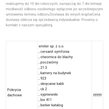
realizujemy do 10 dni roboczych, zazwyczaj do 7 dni.Istnieje
możliwość odbioru osobistego wyłącznie po wcześniejszym
umówieniu terminu odbioru.Dostawa do innych krajówCena
dostawy oblicza się sprzedawcą indywidualnie. Prosimy o
kontakt z naszym specjalistą
emiter sp. z o.o.
, cersanit symfonia
, otwornica do blachy
, poczwórny
, 21.3
, kamery na budynek
, 923
, skręcanie kabli
, ck 2
Pokrycia
, sypniewski
yyyyy
dachowe
, bis 411
, berker katalog