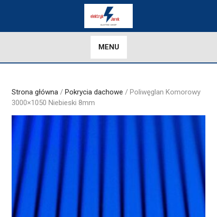
Skip
to
content
MENU
Strona główna
/
Pokrycia dachowe
/ Poliwęglan Komorowy
3000×1050 Niebieski 8mm