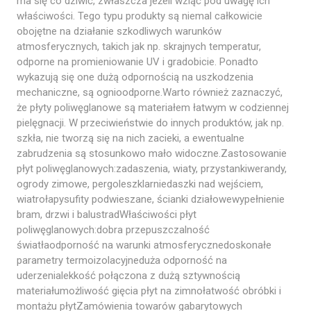
ma się co dziwić, zwłaszcza jeżeli wziąć pod uwagę ich
właściwości. Tego typu produkty są niemal całkowicie
obojętne na działanie szkodliwych warunków
atmosferycznych, takich jak np. skrajnych temperatur,
odporne na promieniowanie UV i gradobicie. Ponadto
wykazują się one dużą odpornością na uszkodzenia
mechaniczne, są ognioodporne.Warto również zaznaczyć,
że płyty poliwęglanowe są materiałem łatwym w codziennej
pielęgnacji. W przeciwieństwie do innych produktów, jak np.
szkła, nie tworzą się na nich zacieki, a ewentualne
zabrudzenia są stosunkowo mało widoczne.Zastosowanie
płyt poliwęglanowych:zadaszenia, wiaty, przystankiwerandy,
ogrody zimowe, pergoleszklarniedaszki nad wejściem,
wiatrołapysufity podwieszane, ścianki działowewypełnienie
bram, drzwi i balustradWłaściwości płyt
poliwęglanowych:dobra przepuszczalność
światłaodporność na warunki atmosferycznedoskonałe
parametry termoizolacyjneduża odporność na
uderzenialekkość połączona z dużą sztywnością
materiałumożliwość gięcia płyt na zimnołatwość obróbki i
montażu płytZamówienia towarów gabarytowych