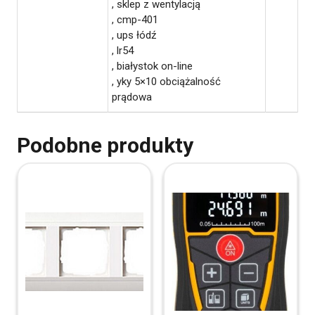
, sklep z wentylacją
, cmp-401
, ups łódź
, lr54
, białystok on-line
, yky 5×10 obciążalność
prądowa
Podobne produkty