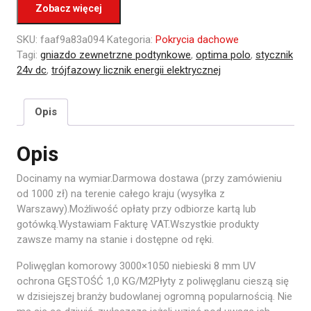
Zobacz więcej
SKU:
faaf9a83a094
Kategoria:
Pokrycia dachowe
Tagi:
gniazdo zewnetrzne podtynkowe
,
optima polo
,
stycznik
24v dc
,
trójfazowy licznik energii elektrycznej
Opis
Opis
Docinamy na wymiar.Darmowa dostawa (przy zamówieniu
od 1000 zł) na terenie całego kraju (wysyłka z
Warszawy).Możliwość opłaty przy odbiorze kartą lub
gotówką.Wystawiam Fakturę VAT.Wszystkie produkty
zawsze mamy na stanie i dostępne od ręki.
Poliwęglan komorowy 3000×1050 niebieski 8 mm UV
ochrona GĘSTOŚĆ 1,0 KG/M2Płyty z poliwęglanu cieszą się
w dzisiejszej branży budowlanej ogromną popularnością. Nie