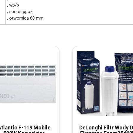
, wp/p
, sprzet ppoż
, otwornica 60 mm
Atlantic F-119 Mobile
DeLonghi Filtr Wody 