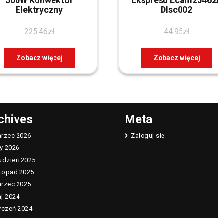
500W Konwektor
Ekspresu Ecam25462
Elektryczny
Dlsc002
225.46
zł
44.95
zł
Zobacz więcej
Zobacz więcej
chives
Meta
rzec 2026
Zaloguj się
ty 2026
udzień 2025
stopad 2025
rzec 2025
j 2024
yczeń 2024