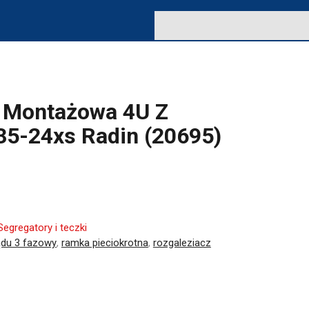
a Montażowa 4U Z
35-24xs Radin (20695)
Segregatory i teczki
rądu 3 fazowy
,
ramka pieciokrotna
,
rozgaleziacz