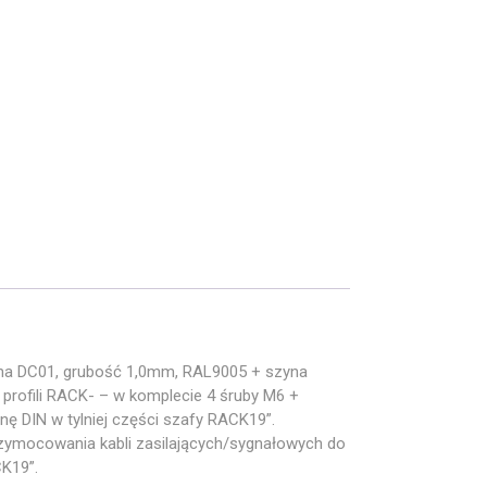
ha DC01, grubość 1,0mm, RAL9005 + szyna
rofili RACK- – w komplecie 4 śruby M6 +
 DIN w tylniej części szafy RACK19”.
rzymocowania kabli zasilających/sygnałowych do
K19”.