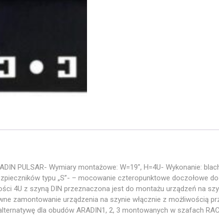
ADIN PULSAR- Wymiary montażowe: W=19″, H=4U- Wykonanie: blac
zpieczników typu „S”- – mocowanie czteropunktowe doczołowe do p
i 4U z szyną DIN przeznaczona jest do montażu urządzeń na szynę
ywne zamontowanie urządzenia na szynie włącznie z możliwością p
alternatywę dla obudów ARADIN1, 2, 3 montowanych w szafach RAC