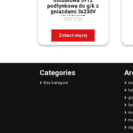
modułowa 5×12
podtynkowa do g/k z
gniazdami 3x230V
VH60NWP
635.37
zł
Zobacz więcej
Categories
Ar
Bez kategorii
ma
lu
gr
li
ma
ma
st