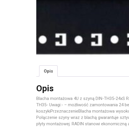
Opis
Opis
Blacha montażowa 4U z szyną DIN-TH35-24xS R
TH35- Uwagi:- – możliwość zamontowania 24 be
koszykiPrzeznaczenieBlacha montażowa wysokośc
Połączenie szyny wraz z blachą gwarantuje szt
płyty montażowej. RADIN stanowi ekonomiczną 