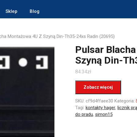
Sklep
Blog
acha Montażowa 4U Z Szyną Din-Th35-24xs Radin (20695)
Pulsar Blach
Szyną Din-Th
84.34
zł
Zobacz więcej
SKU:
cf9d4ffaee30
Kategoria:
Tagi:
kontakty hager
,
licznik p
do pradu
,
simon15