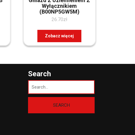
B
Gniazd Z Uziemieniem Z
Wyłącznikiem
(B00NP5GW5M)
26.70
zł
Zobacz więcej
Search