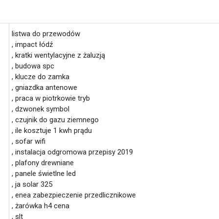
listwa do przewodów
, impact łódź
, kratki wentylacyjne z żaluzją
, budowa spc
, klucze do zamka
, gniazdka antenowe
, praca w piotrkowie tryb
, dzwonek symbol
, czujnik do gazu ziemnego
, ile kosztuje 1 kwh prądu
, sofar wifi
, instalacja odgromowa przepisy 2019
, plafony drewniane
, panele świetlne led
, ja solar 325
, enea zabezpieczenie przedlicznikowe
, żarówka h4 cena
, slt