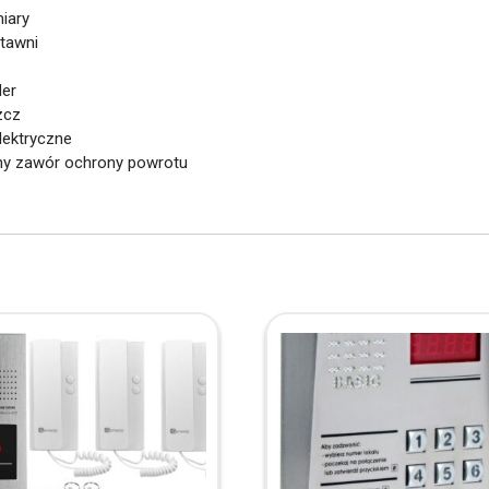
iary
stawni
der
zcz
elektryczne
ny zawór ochrony powrotu