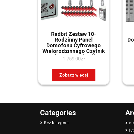
Radbit Zestaw 10-
Rodzinny Panel
Do
Domofonu Cyfrowego
Wielorodzinnego Czytnik
Kod Kec-4 Mod Dallas
1 759.00
zł
(Zr12367)
Zobacz więcej
Categories
Ar
Bez kategorii
ma
lu