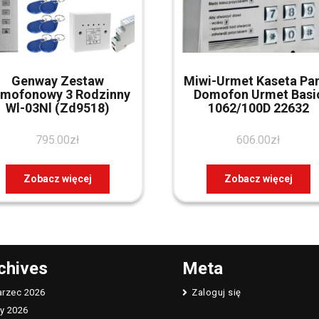
Genway Zestaw
Miwi-Urmet Kaseta Pa
mofonowy 3 Rodzinny
Domofon Urmet Basi
Wl-03Nl (Zd9518)
1062/100D 22632
795.00
zł
606.00
zł
Zobacz więcej
Zobacz więcej
chives
Meta
rzec 2026
Zaloguj się
ty 2026