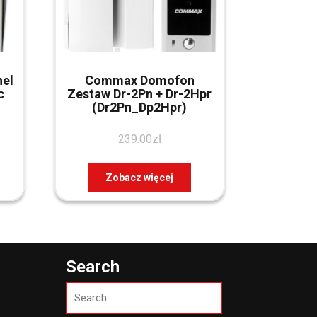
nel
Commax Domofon
c
Zestaw Dr-2Pn + Dr-2Hpr
(Dr2Pn_Dp2Hpr)
239.00
zł
Zobacz więcej
Search