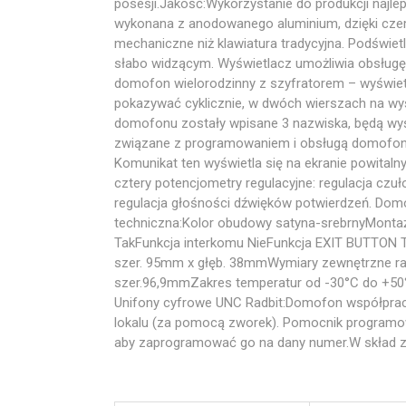
posesji.Jakość:Wykorzystanie do produkcji najle
wykonana z anodowanego aluminium, dzięki czemu
mechaniczne niż klawiatura tradycyjna. Podświet
słabo widzącym. Wyświetlacz umożliwia obsługę
domofon wielorodzinny z szyfratorem – wyświetl
pokazywać cyklicznie, w dwóch wierszach na wyś
domofonu zostały wpisane 3 nazwiska, będą wyś
związane z programowaniem i obsługą domofon
Komunikat ten wyświetla się na ekranie powit
cztery potencjometry regulacyjne: regulacja czu
regulacja głośności dźwięków potwierdzeń. Do
techniczna:Kolor obudowy satyna-srebrnyMontaż
TakFunkcja interkomu NieFunkcja EXIT BUTTON 
szer. 95mm x głęb. 38mmWymiary zewnętrzne r
szer.96,9mmZakres temperatur od -30°C do +
Unifony cyfrowe UNC Radbit:Domofon współprac
lokalu (za pomocą zworek). Pomocnik programow
aby zaprogramować go na dany numer.W skład zes