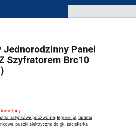
w Jednorodzinny Panel
 Szyfratorem Brc10
)
Domofony
azdo natynkowe poczwórne
,
legrand pl
,
optima
tynkowa
,
puszki elektryczne do gk
,
zaciskarka