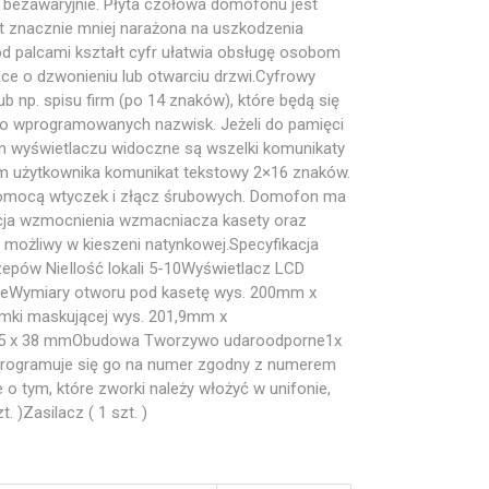
a bezawaryjnie. Płyta czołowa domofonu jest
st znacznie mniej narażona na uszkodzenia
od palcami kształt cyfr ułatwia obsługę osobom
ce o dzwonieniu lub otwarciu drzwi.Cyfrowy
np. spisu firm (po 14 znaków), które będą się
ało wprogramowanych nazwisk. Jeżeli do pamięci
m wyświetlaczu widoczne są wszelki komunikaty
 użytkownika komunikat tekstowy 2×16 znaków.
 pomocą wtyczek i złącz śrubowych. Domofon ma
ulacja wzmocnienia wzmacniacza kasety oraz
ożliwy w kieszeni natynkowej.Specyfikacja
epów NieIlość lokali 5-10Wyświetlacz LCD
NieWymiary otworu pod kasetę wys. 200mm x
mki maskującej wys. 201,9mm x
155 x 38 mmObudowa Tworzywo udaroodporne1x
programuje się go na numer zgodny z numerem
 tym, które zworki należy włożyć w unifonie,
)Zasilacz ( 1 szt. )