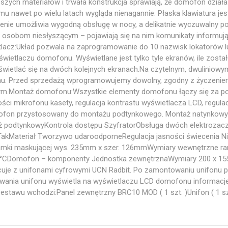
pszych materiałów i trwała konstrukcja sprawiają, że domofon dział
 nawet po wielu latach wygląda nienagannie. Płaska klawiatura je
lenie umożliwia wygodną obsługę w nocy, a delikatnie wyczuwalny p
 osobom niesłyszącym – pojawiają się na nim komunikaty informują
acz:Układ pozwala na zaprogramowanie do 10 nazwisk lokatorów lub 
wietlaczu domofonu. Wyświetlane jest tylko tyle ekranów, ile zost
wietlać się na dwóch kolejnych ekranach.Na czytelnym, dwuliniowy
u. Przed sprzedażą wprogramowujemy dowolny, zgodny z życzeniem
alnym.Montaż domofonu:Wszystkie elementy domofonu łączy się za
łości mikrofonu kasety, regulacja kontrastu wyświetlacza LCD, reg
mofon przystosowany do montażu podtynkowego. Montaż natynkowy m
 podtynkowyKontrola dostępu SzyfratorObsługa dwóch elektrozacz
TakMateriał Tworzywo udaroodporneRegulacja jasności świecenia 
amki maskującej wys. 235mm x szer. 126mmWymiary wewnętrzne ra
50°CDomofon – komponenty Jednostka zewnętrznaWymiary 200 x 
uje z unifonami cyfrowymi UCN Radbit. Po zamontowaniu unifonu 
ania unifonu wyświetla na wyświetlaczu LCD domofonu informacje o
tawu wchodzi:Panel zewnętrzny BRC10 MOD ( 1 szt. )Unifon ( 1 szt. 