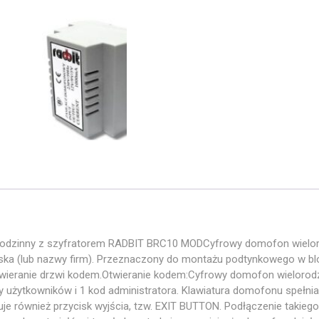
rodzinny z szyfratorem RADBIT BRC10 MODCyfrowy domofon wielo
ska (lub nazwy firm). Przeznaczony do montażu podtynkowego w blo
ieranie drzwi kodem.Otwieranie kodem:Cyfrowy domofon wielorodz
użytkowników i 1 kod administratora. Klawiatura domofonu spełnia
 również przycisk wyjścia, tzw. EXIT BUTTON. Podłączenie takiego