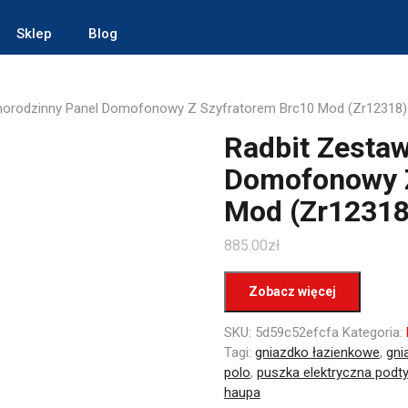
Sklep
Blog
norodzinny Panel Domofonowy Z Szyfratorem Brc10 Mod (Zr12318)
Radbit Zesta
Domofonowy Z
Mod (Zr12318
885.00
zł
Zobacz więcej
SKU:
5d59c52efcfa
Kategoria:
Tagi:
gniazdko łazienkowe
,
gni
polo
,
puszka elektryczna pod
haupa