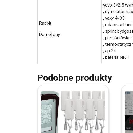
ydyp 3×2 5 wym
, symulator na
, yaky 4×95
Radbit
, odace schnei
, sprint bydgos
Domofony
, przejściówki 
, termostatycz
, ap 24
, bateria 6lr61
Podobne produkty