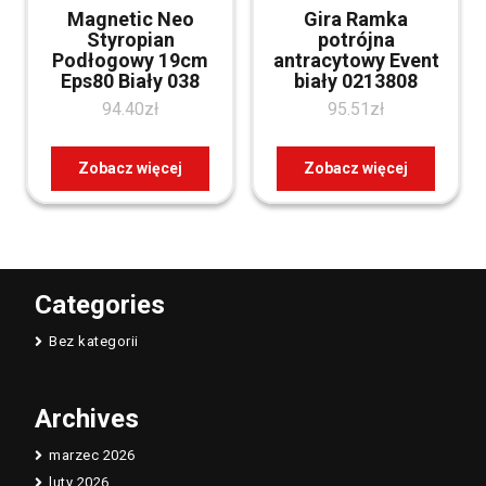
Magnetic Neo
Gira Ramka
Styropian
potrójna
Podłogowy 19cm
antracytowy Event
Eps80 Biały 038
biały 0213808
94.40
zł
95.51
zł
Zobacz więcej
Zobacz więcej
Categories
Bez kategorii
Archives
marzec 2026
luty 2026