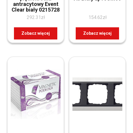
antracytowy Event
Clear biały 0215728
292.31
zł
154.62
zł
Zobacz więcej
Zobacz więcej