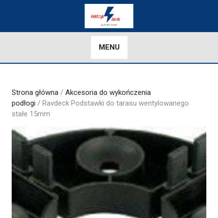
Skip
to
content
MENU
Strona główna
/
Akcesoria do wykończenia
podłogi
/ Ravdeck Podstawki do tarasu wentylowanego
stałe 15mm