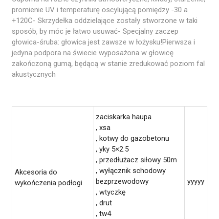
promienie UV i temperaturę oscylującą pomiędzy -30 a
+120C- Skrzydełka oddzielające zostały stworzone w taki
sposób, by móc je łatwo usuwać- Specjalny zaczep
głowica-śruba: głowica jest zawsze w łożysku!Pierwsza i
jedyna podpora na świecie wyposażona w głowicę
zakończoną gumą, będącą w stanie zredukować poziom fal
akustycznych
zaciskarka haupa
, xsa
, kotwy do gazobetonu
, yky 5×2.5
, przedłużacz siłowy 50m
, wyłącznik schodowy
Akcesoria do
bezprzewodowy
yyyyy
wykończenia podłogi
, wtyczkę
, drut
, tw4