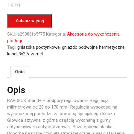
1.97
zł
Zobacz więcej
SKU:
a29986fb5f75
Kategoria:
Akcesoria do wykończenia
podłogi
Tagi:
gniazdka podtynkowe
,
gniazdo podwojne hermetyczne
,
kabel 3x2.5
,
zemel
Opis
Opis
RAVDECK Stand+ – podpory regulowane- Regulacja
milimetrowa od 28 do 170 mm- Regulacja wysokości na
wykończonej podłodze za pomocą specjalnego klucza-
Głowica sztywna, z górną częścią wykonaną z gumy
antyhałaśliwej i antypoślizgowej- Baza oparcia płaska-
Odporna na różne czynniki atmosferyczne, kwasy, starzenie,