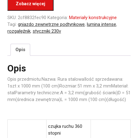
Zobacz więcej
SKU:
2cf8832fec90
Kategoria:
Materiały konstrukcyjne
Tagi:
gniazdo zewnetrzne podtynkowe
,
lumina intense
,
rozgałęźnik
,
styczniki 230v
Opis
Opis
Opis przedmiotu:Nazwa: Rura stalowaIlość sprzedawana:
1szt x 1000 mm (100 cm)Rozmiar:51 mm x 3,2 mmMateriał:
stalParametry techniczne:A = 3,2 mm(grubość ścianki)D = 51
mm(średnica zewnętrzna)L = 1000 mm (100 cm)(długość)
czujka ruchu 360
stopni