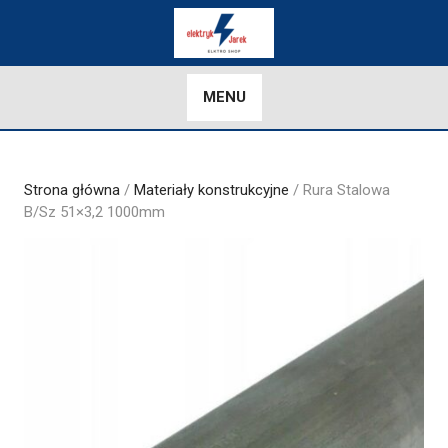
Skip
to
content
MENU
Strona główna
/
Materiały konstrukcyjne
/ Rura Stalowa
B/Sz 51×3,2 1000mm