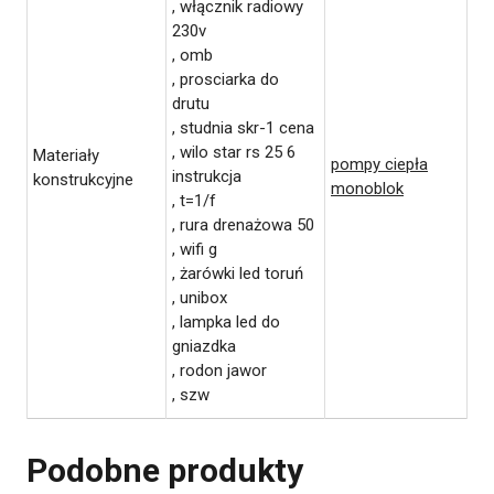
, włącznik radiowy
230v
, omb
, prosciarka do
drutu
, studnia skr-1 cena
, wilo star rs 25 6
Materiały
pompy ciepła
instrukcja
konstrukcyjne
monoblok
, t=1/f
, rura drenażowa 50
, wifi g
, żarówki led toruń
, unibox
, lampka led do
gniazdka
, rodon jawor
, szw
Podobne produkty