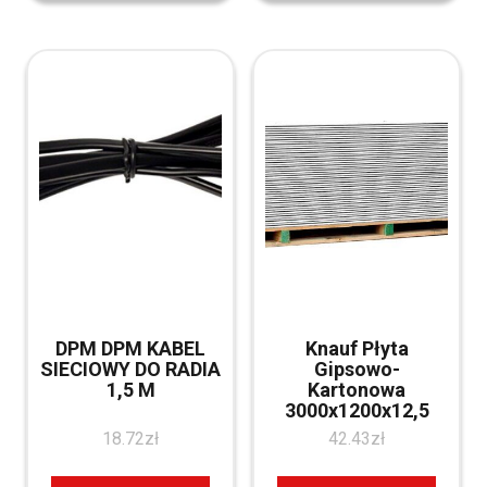
DPM DPM KABEL
Knauf Płyta
SIECIOWY DO RADIA
Gipsowo-
1,5 M
Kartonowa
3000x1200x12,5
18.72
zł
42.43
zł