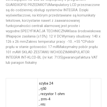
GUARDXOPIS PRZEDMIOTUManipulatory LCD przeznaczone
są do codziennej obsługi systemów INTEGRA. Dzięki
wyświetlaczowi, na którym przedstawiane są komunikaty
tekstowe, korzystanie nawet z zaawansowanej
funkcjonalności centrali alarmowej jest proste i
wygodne.SPECYFIKACJA TECHNICZNAKlasa środowiskowa:
IINapięcie zasilania (±15%): 12 V DCWymiary obudowy: 140 x
126 x 26 mmZakres temperatur pracy: -10…+55 °CPobór
prądu w stanie gotowości: 17 mAMaksymalny pobór prądu:
101 mAW SKŁAD ZESTAWU WCHODZIMANIPULATOR
INTEGRA INT-KLCD-BL (nr kat. 7135)gwarancjafaktura VAT
lub paragon fiskalny
szyba 24
, rj50
, rezystor 1 ohm
, zrm-4
, ntc