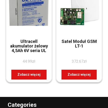
Ultracell
Satel Moduł GSM
akumulator żelowy
LT-1
4,5Ah 6V seria UL
44.99
zł
372.67
zł
Zobacz więcej
Zobacz więcej
Categories