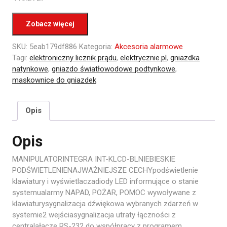
Zobacz więcej
SKU:
5eab179df886
Kategoria:
Akcesoria alarmowe
Tagi:
elektroniczny licznik prądu
,
elektrycznie.pl
,
gniazdka
natynkowe
,
gniazdo światłowodowe podtynkowe
,
maskownice do gniazdek
Opis
Opis
MANIPULATORINTEGRA INT-KLCD-BLNIEBIESKIE
PODŚWIETLENIENAJWAŻNIEJSZE CECHYpodświetlenie
klawiatury i wyświetlaczadiody LED informujące o stanie
systemualarmy NAPAD, POŻAR, POMOC wywoływane z
klawiaturysygnalizacja dźwiękowa wybranych zdarzeń w
systemie2 wejściasygnalizacja utraty łączności z
centraląłącze RS-232 do współpracy z programem