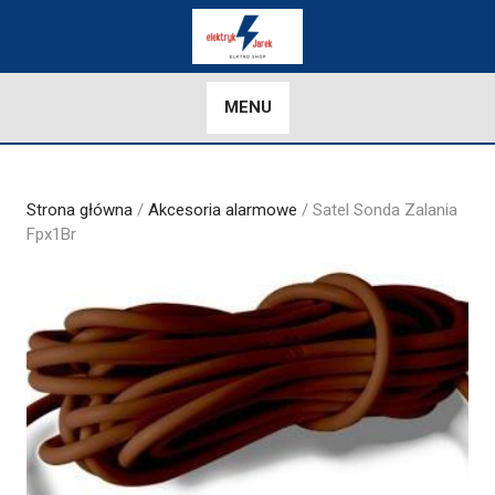
Skip
to
content
MENU
Strona główna
/
Akcesoria alarmowe
/ Satel Sonda Zalania
Fpx1Br