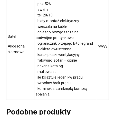
, pcz 526
, sw7m
, ts120/13
, biały montaż elektryczny
, wieszaki na kable
, gniazdo bryzgoszczelne
Satel
podwójne podtynkowe
, ogranicznik przepięć b+c legrand
Akcesoria
yyyyy
, siekiera dwustronna
alarmowe
, kanał płaski wentylacyjny
, falowniki sofar – opinie
, nexans katalog
, mufowanie
, ile kosztuje jeden kw prądu
, wrocław brak prądu
, kominek z zamkniętą komorą
spalania
Podobne produkty