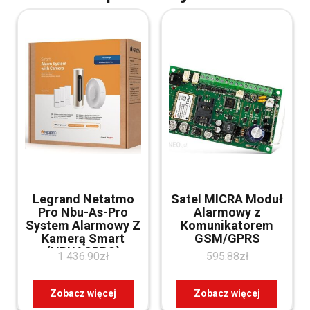
Legrand Netatmo
Satel MICRA Moduł
Pro Nbu-As-Pro
Alarmowy z
System Alarmowy Z
Komunikatorem
Kamerą Smart
GSM/GPRS
(NBUASPRO)
1 436.90
zł
595.88
zł
Zobacz więcej
Zobacz więcej