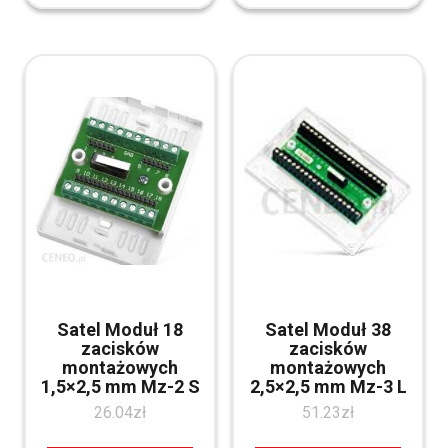
Satel Moduł 18
Satel Moduł 38
zacisków
zacisków
montażowych
montażowych
1,5×2,5 mm Mz-2 S
2,5×2,5 mm Mz-3 L
26.04
zł
51.23
zł