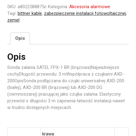
SKU:
a8022588875c
Kategoria:
Akcesoria alarmowe
Tagi:
bittner kable
,
zabezpieczenie instalacji fotowoltaicznej
,
zemel
Opis
Opis
Sonda zalania SATEL FPX-1 BR (brązowa)Najważniejsze
cechyDługość przewodu: 3 mWspółpraca z czujkami AXD-
200OpisSonda podłączana do czujki uniwersalnej AXD-200
(białej), AXD-200 BR (brązowej) lub AXD-200 DG
(ciemnoszarej) pracującej jako czujka zalania. Elastyczny
przewód o długości 3 m zapewnia łatwość instalacji nawet
w trudno dostępnych miejscach.
krawa