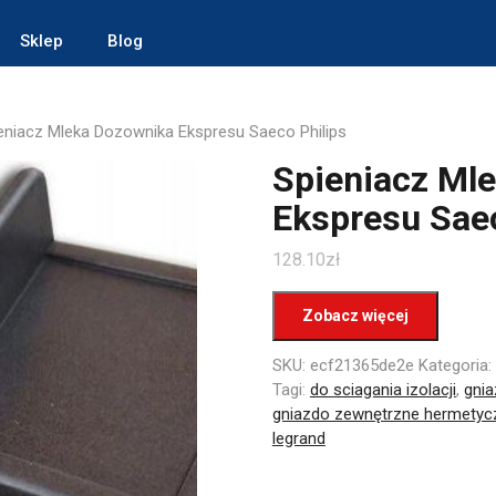
Sklep
Blog
eniacz Mleka Dozownika Ekspresu Saeco Philips
Spieniacz Ml
Ekspresu Saec
128.10
zł
Zobacz więcej
SKU:
ecf21365de2e
Kategoria:
Tagi:
do sciagania izolacji
,
gni
gniazdo zewnętrzne hermetyc
legrand