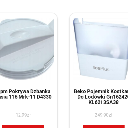
pm Pokrywa Dzbanka
Beko Pojemnik Kostka
sia 116 Mrk-11 D4330
Do Lodówki Gn16242
KL6213SA38
12.99
zł
249.90
zł