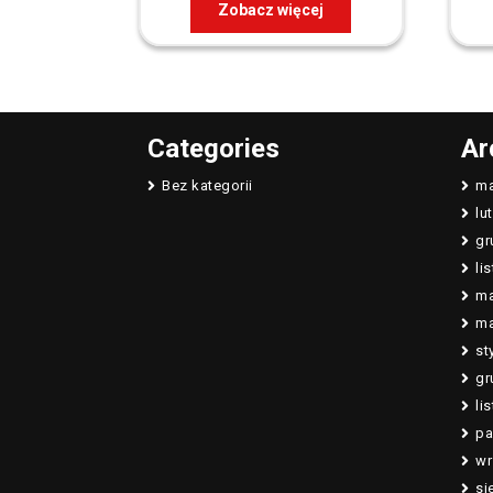
Zobacz więcej
Categories
Ar
Bez kategorii
ma
lu
gr
li
ma
ma
st
gr
li
pa
wr
si