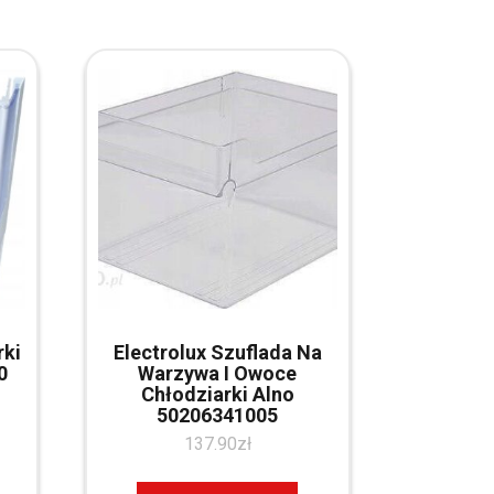
rki
Electrolux Szuflada Na
0
Warzywa I Owoce
Chłodziarki Alno
50206341005
137.90
zł