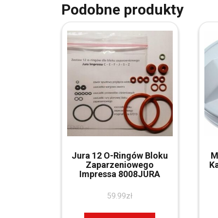
Podobne produkty
Jura 12 O-Ringów Bloku
M
Zaparzeniowego
Ka
Impressa 8008JURA
59.99
zł