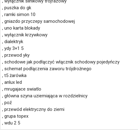
, wyłącznik silnikowy trójfazowy
, puszka do gk
, ramki simon 10
, gniazdo przyczepy samochodowej
, uno karta blokady
, wyłącznik krzywkowy
, dialektryk
, ydy 3×1 5
, przewod yky
, schodowe jak podłączyć włącznik schodowy pojedyńczy
, schemat podłączenia zaworu trójdrożnego
, t5 żarówka
, anlux led
, mrugajace swiatlo
, główna szyna uziemiająca w rozdzielnicy
, poź
, przewód elektryczny do ziemi
, grupa topex
, wdu 2 5