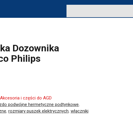
eka Dozownika
o Philips
Akcesoria i części do AGD
azdo podwójne hermetyczne podtynkowe
,
zne
,
rozmiary puszek elektrycznych
,
włączniki