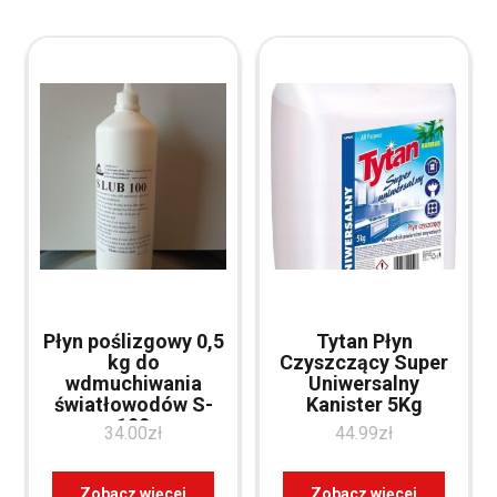
Płyn poślizgowy 0,5
Tytan Płyn
kg do
Czyszczący Super
wdmuchiwania
Uniwersalny
światłowodów S-
Kanister 5Kg
100
34.00
zł
44.99
zł
Zobacz więcej
Zobacz więcej