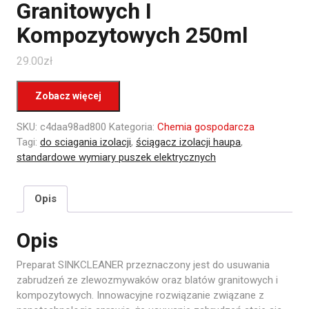
Granitowych I
Kompozytowych 250ml
29.00
zł
Zobacz więcej
SKU:
c4daa98ad800
Kategoria:
Chemia gospodarcza
Tagi:
do sciagania izolacji
,
ściągacz izolacji haupa
,
standardowe wymiary puszek elektrycznych
Opis
Opis
Preparat SINKCLEANER przeznaczony jest do usuwania
zabrudzeń ze zlewozmywaków oraz blatów granitowych i
kompozytowych. Innowacyjne rozwiązanie związane z