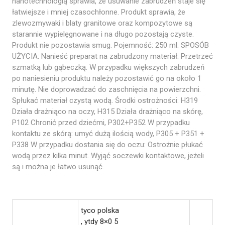
nanotechnologią sprawia, że usuwanie zabrudzeń staje się
łatwiejsze i mniej czasochłonne. Produkt sprawia, że
zlewozmywaki i blaty granitowe oraz kompozytowe są
starannie wypielęgnowane i na długo pozostają czyste.
Produkt nie pozostawia smug. Pojemność: 250 ml. SPOSÓB
UŻYCIA: Nanieść preparat na zabrudzony materiał. Przetrzeć
szmatką lub gąbeczką. W przypadku większych zabrudzeń
po naniesieniu produktu należy pozostawić go na około 1
minutę. Nie doprowadzać do zaschnięcia na powierzchni.
Spłukać materiał czystą wodą. Środki ostrożności: H319
Działa drażniąco na oczy, H315 Działa drażniąco na skórę,
P102 Chronić przed dziećmi, P302+P352 W przypadku
kontaktu ze skórą: umyć dużą ilością wody, P305 + P351 +
P338 W przypadku dostania się do oczu: Ostrożnie płukać
wodą przez kilka minut. Wyjąć soczewki kontaktowe, jeżeli
są i można je łatwo usunąć.
tyco polska
, ytdy 8×0 5