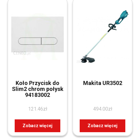
Koło Przycisk do
Makita UR3502
Slim2 chrom połysk
94183002
121.46
zł
494.00
zł
Zobacz więcej
Zobacz więcej