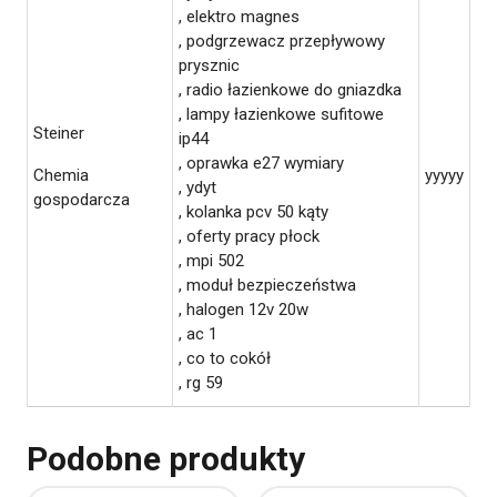
, elektro magnes
, podgrzewacz przepływowy
prysznic
, radio łazienkowe do gniazdka
, lampy łazienkowe sufitowe
Steiner
ip44
, oprawka e27 wymiary
Chemia
yyyyy
, ydyt
gospodarcza
, kolanka pcv 50 kąty
, oferty pracy płock
, mpi 502
, moduł bezpieczeństwa
, halogen 12v 20w
, ac 1
, co to cokół
, rg 59
Podobne produkty