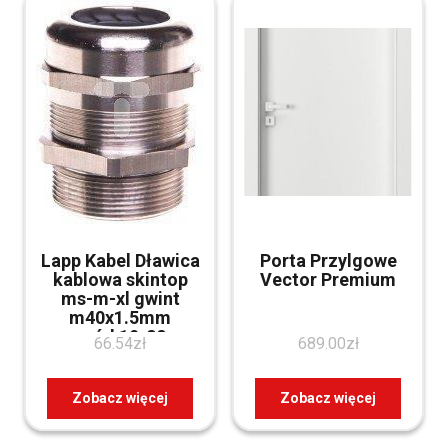
Lapp Kabel Dławica
Porta Przylgowe
kablowa skintop
Vector Premium
ms-m-xl gwint
m40x1.5mm
przewód 19-28mm
66.54
zł
689.00
zł
IP68 mosiądz
niklowany 53112055
Zobacz więcej
Zobacz więcej