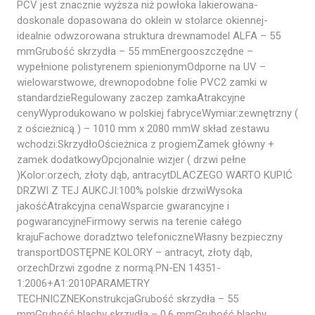
PCV jest znacznie wyższa niż powłoka lakierowana-
doskonale dopasowana do oklein w stolarce okiennej-
idealnie odwzorowana struktura drewnamodel ALFA – 55
mmGrubość skrzydła – 55 mmEnergooszczędne –
wypełnione polistyrenem spienionymOdporne na UV –
wielowarstwowe, drewnopodobne folie PVC2 zamki w
standardzieRegulowany zaczep zamkaAtrakcyjne
cenyWyprodukowano w polskiej fabryceWymiar:zewnętrzny (
z ościeżnicą ) – 1010 mm x 2080 mmW skład zestawu
wchodzi:SkrzydłoOścieżnica z progiemZamek główny +
zamek dodatkowyOpcjonalnie wizjer ( drzwi pełne
)Kolor:orzech, złoty dąb, antracytDLACZEGO WARTO KUPIĆ
DRZWI Z TEJ AUKCJI:100% polskie drzwiWysoka
jakośćAtrakcyjna cenaWsparcie gwarancyjne i
pogwarancyjneFirmowy serwis na terenie całego
krajuFachowe doradztwo telefoniczneWłasny bezpieczny
transportDOSTĘPNE KOLORY – antracyt, złoty dąb,
orzechDrzwi zgodne z normą:PN-EN 14351-
1:2006+A1:2010PARAMETRY
TECHNICZNEKonstrukcjaGrubość skrzydła – 55
mmGrubość blachy skrzydła – 0,6 mmGrubość blachy