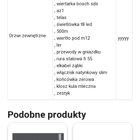
, wiertarka bosch sds
, az1
, telas
, świetlówka t8 led
, 500m
Drzwi zewnętrzne
, wiertło pod m12
yyyyy
, ler
, przewody w gniazdku
, rura stalowa fi 55
, elkabel ząbki
, włącznik natynkowy slim
, końcówka zerowa
, klosz kula mleczna
, zestyk
Podobne produkty