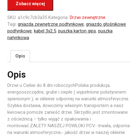
Zobacz więcej
SKU:
a1c9c7cb3a35
Kategoria:
Drzwi zewnętrzne
Tagi:
gniazda zewnętrzne podtynkowe
,
gniazdo głośnikowe
podtynkowe
,
kabel 3x2.5
,
puszka karton gips
,
puszka
natynkowa
Opis
Opis
Drzwi u Ciebie do 8 dni roboczychPolska produkcja,
energooszczędne, grube i ciepłe ( wypełnione polistyrenem
spienionym ), w okleinie odpornej na warunki atmosferyczne.
Szybka dostawa, dowozimy własnym transportem a nasz
kierowca pomoże zanieść drzwi. Skrzydło jest zmontowane
z ościeżnicą – tylko wyjąć z opakowania i
montować.ZALETY NASZEJ POWŁOKI PCV- trwała, odporna
na warunki atmosferyczne,- jakość drzwi w naszej okleinie