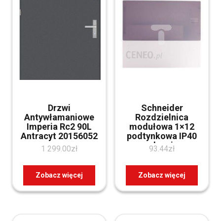
Drzwi
Schneider
Antywłamaniowe
Rozdzielnica
Imperia Rc2 90L
modułowa 1×12
Antracyt 20156052
podtynkowa IP40
drzwi
1 299.00
zł
93.44
zł
przezroczyste Mini
Pragma MIP22112T
Zobacz więcej
Zobacz więcej