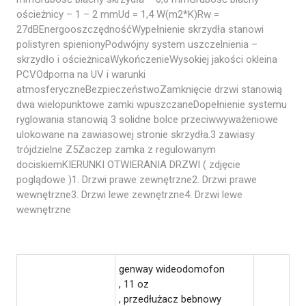
ościeżnicy – 1 – 2 mmUd = 1,4 W(m2*K)Rw =
27dBEnergooszczędnośćWypełnienie skrzydła stanowi
polistyren spienionyPodwójny system uszczelnienia –
skrzydło i ościeżnicaWykończenieWysokiej jakości okleina
PCVOdporna na UV i warunki
atmosferyczneBezpieczeństwoZamknięcie drzwi stanowią
dwa wielopunktowe zamki wpuszczaneDopełnienie systemu
ryglowania stanowią 3 solidne bolce przeciwwyważeniowe
ulokowane na zawiasowej stronie skrzydła.3 zawiasy
trójdzielne Z5Zaczep zamka z regulowanym
dociskiemKIERUNKI OTWIERANIA DRZWI ( zdjęcie
poglądowe )1. Drzwi prawe zewnętrzne2. Drzwi prawe
wewnętrzne3. Drzwi lewe zewnętrzne4. Drzwi lewe
wewnętrzne
genway wideodomofon
, 11 oz
, przedłużacz bebnowy