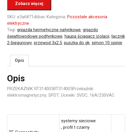
Zobacz więcej
SKU:
e3a6871d6bac
Kategoria:
Pozostałe akcesoria
elektryczne
Tagi:
gniazda hermetyczne natynkowe
,
gniazdo
światłowodowe podtynkowe
,
haupa ściągacz izolacji
,
łącznik
2-biegunowy
,
przewod 3x2.5
,
puszka do gk
,
simon 10 opinie
Opis
Opis
PRZEKAZNIK RT314005RT314005Przekaźnik:
elektromagnetyczny; SPDT; Ucewki :5VDC; 16A/250VAC
systemy sieciowe
, profil t czarny