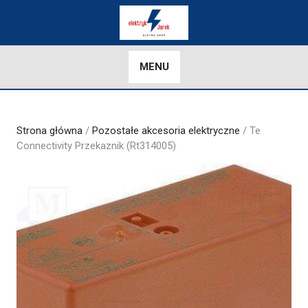
Skip
to
content
MENU
Strona główna
/
Pozostałe akcesoria elektryczne
/ Te
Connectivity Przekaznik (Rt314005)