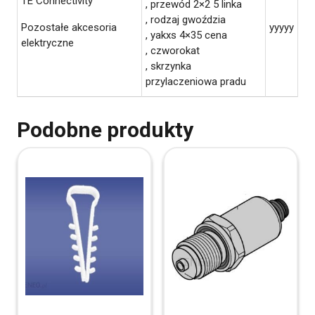
TE Connectivity
, przewód 2×2 5 linka
, rodzaj gwoździa
Pozostałe akcesoria
yyyyy
, yakxs 4×35 cena
elektryczne
, czworokat
, skrzynka
przylaczeniowa pradu
Podobne produkty