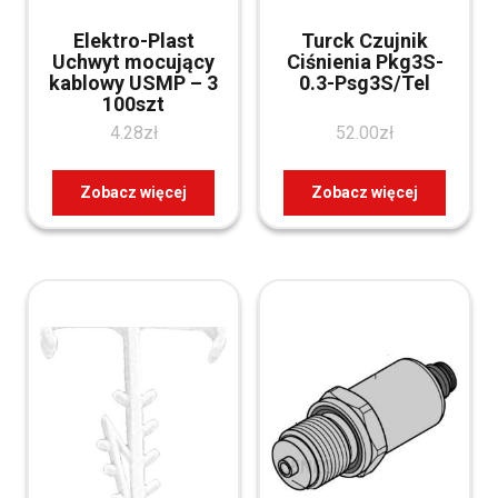
Elektro-Plast
Turck Czujnik
Uchwyt mocujący
Ciśnienia Pkg3S-
kablowy USMP – 3
0.3-Psg3S/Tel
100szt
4.28
zł
52.00
zł
Zobacz więcej
Zobacz więcej