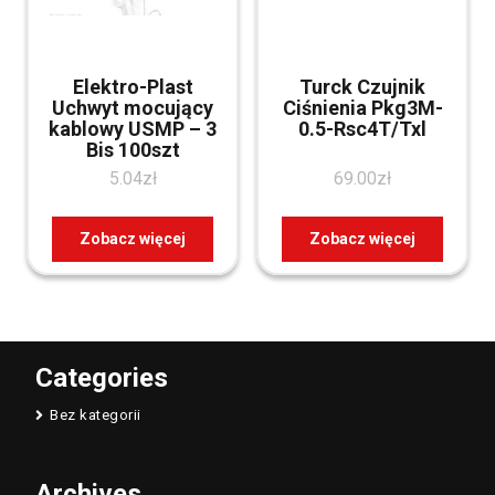
Elektro-Plast
Turck Czujnik
Uchwyt mocujący
Ciśnienia Pkg3M-
kablowy USMP – 3
0.5-Rsc4T/Txl
Bis 100szt
5.04
zł
69.00
zł
Zobacz więcej
Zobacz więcej
Categories
Bez kategorii
Archives