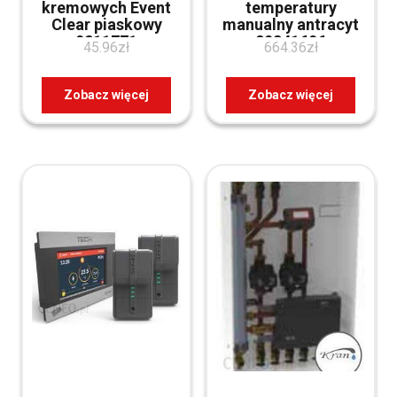
kremowych Event
temperatury
Clear piaskowy
manualny antracyt
0211771
20341606
45.96
zł
664.36
zł
Zobacz więcej
Zobacz więcej