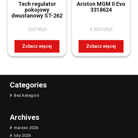
Tech regulator
Ariston MGM II Evo
pokojowy
3318624
dwustanowy ST-262
260.99
zł
4 900.00
zł
Zobacz więcej
Zobacz więcej
Categories
Bez kategorii
Archives
marzec 2026
luty 2026