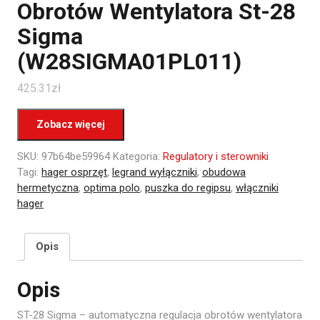
Obrotów Wentylatora St-28
Sigma
(W28SIGMA01PL011)
425.31
zł
Zobacz więcej
SKU:
97b64be59964
Kategoria:
Regulatory i sterowniki
Tagi:
hager osprzęt
,
legrand wyłączniki
,
obudowa
hermetyczna
,
optima polo
,
puszka do regipsu
,
włączniki
hager
Opis
Opis
ST-28 Sigma – automatyczna regulacja obrotów wentylatora