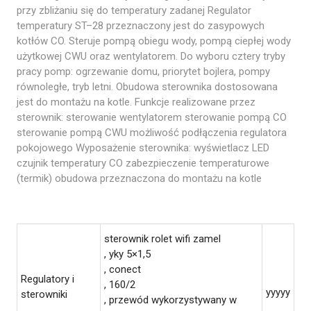
przy zbliżaniu się do temperatury zadanej Regulator
temperatury ST–28 przeznaczony jest do zasypowych
kotłów CO. Steruje pompą obiegu wody, pompą ciepłej wody
użytkowej CWU oraz wentylatorem. Do wyboru cztery tryby
pracy pomp: ogrzewanie domu, priorytet bojlera, pompy
równoległe, tryb letni. Obudowa sterownika dostosowana
jest do montażu na kotle. Funkcje realizowane przez
sterownik: sterowanie wentylatorem sterowanie pompą CO
sterowanie pompą CWU możliwość podłączenia regulatora
pokojowego Wyposażenie sterownika: wyświetlacz LED
czujnik temperatury CO zabezpieczenie temperaturowe
(termik) obudowa przeznaczona do montażu na kotle
sterownik rolet wifi zamel
, yky 5×1,5
, conect
Regulatory i
, 160/2
yyyyy
sterowniki
, przewód wykorzystywany w