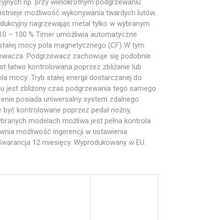
jnych np. przy wielokrotnym podgrzewaniu
istnieje możliwość wykonywania twardych lutów.
dukcyjny nagrzewając metal tylko w wybranym
e 10 – 100 % Timer umożliwia automatyczne
b stałej mocy pola magnetycznego (CF) W tym
rzewacza. Podgrzewacz zachowuje się podobnie
st łatwo kontrolowana poprzez zbliżanie lub
 mocy: Tryb stałej energii dostarczanej do
ybu jest zbliżony czas podgrzewania tego samego
zenie posiada uniwersalny system zdalnego
e być kontrolowane poprzez pedał nożny,
wybranych modelach możliwa jest pełna kontrola
wnia możliwość ingerencji w ustawienia
 Gwarancja 12 miesięcy. Wyprodukowany w EU.