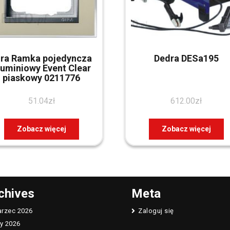
ira Ramka pojedyncza
Dedra DESa195
luminiowy Event Clear
piaskowy 0211776
51.04
zł
612.00
zł
Zobacz więcej
Zobacz więcej
chives
Meta
rzec 2026
Zaloguj się
ty 2026