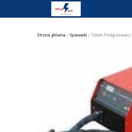
Skip
to
content
Strona główna
/
Spawarki
/ Telwin Podgrzewacz I