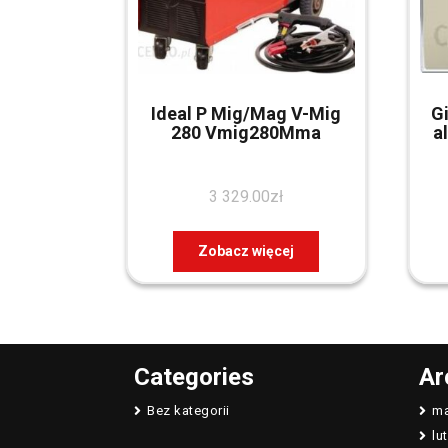
Ideal P Mig/Mag V-Mig
G
280 Vmig280Mma
a
3 329.00
zł
Zobacz więcej
Categories
Ar
Bez kategorii
ma
lu