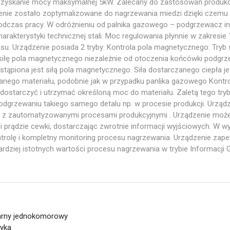
uzyskanie mocy maksymalnej 5kW. Zalecany do zastosowań produkcy
zenie zostało zoptymalizowane do nagrzewania miedzi dzięki czemu 
dczas pracy. W odróżnieniu od palnika gazowego – podgrzewacz in
arakterystyki technicznej stali. Moc regulowania płynnie w zakresi
su. Urządzenie posiada 2 tryby: Kontrola pola magnetycznego: Try
siłę pola magnetycznego niezależnie od otoczenia końcówki podg
stąpiona jest siłą pola magnetycznego. Siła dostarczanego ciepła je
go materiału, podobnie jak w przypadku panlika gazowego Kontrola
ę dostarczyć i utrzymać określoną moc do materiału. Zaletą tego tr
dgrzewaniu takiego samego detalu np. w procesie produkcji. Urząd
cję z zautomatyzowanymi procesami produkcyjnymi . Urządzenie moż
 i prądzie cewki, dostarczając zwrotnie informacji wyjściowych. W 
ntrolę i kompletny monitoring procesu nagrzewania. Urządzenie zape
rdziej istotnych wartości procesu nagrzewania w trybie Informacji
zarny jednokomorowy
ryka