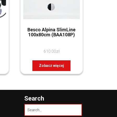
Besco Alpina SlimLine
100x80cm (BAA108P)
610.00
zł
Zobacz więcej
Search