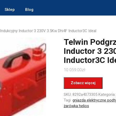
Sklep
Blog
ndukcyjny Inductor 3 230V 3.5Kw Dhi4F Inductor3C Ideal
Telwin Podgr
Inductor 3 23
Inductor3C Id
10 059.00
zł
Zobacz więcej
SKU:
8292a4073305
Kategoria
Tagi:
gniazda elektryczne pod
żarówka helios