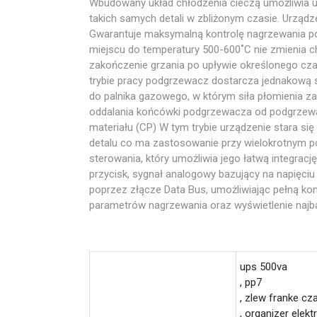
Wbudowany układ chłodzenia cieczą umożliwia 
takich samych detali w zbliżonym czasie. Urząd
Gwarantuje maksymalną kontrolę nagrzewania po
miejscu do temperatury 500-600˚C nie zmienia ch
zakończenie grzania po upływie określonego cza
trybie pracy podgrzewacz dostarcza jednakową 
do palnika gazowego, w którym siła płomienia za
oddalania końcówki podgrzewacza od podgrzewane
materiału (CP) W tym trybie urządzenie stara si
detalu co ma zastosowanie przy wielokrotnym po
sterowania, który umożliwia jego łatwą integra
przycisk, sygnał analogowy bazujący na napięciu
poprzez złącze Data Bus, umożliwiając pełną ko
parametrów nagrzewania oraz wyświetlenie najba
ups 500va
, pp7
, zlew franke c
, organizer elekt