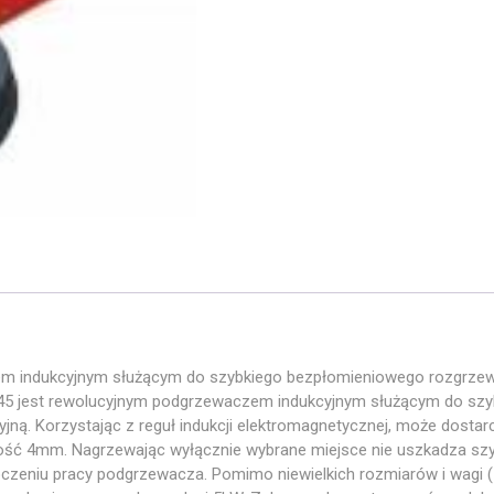
 indukcyjnym służącym do szybkiego bezpłomieniowego rozgrzewan
 45 jest rewolucyjnym podgrzewaczem indukcyjnym służącym do sz
jną. Korzystając z reguł indukcji elektromagnetycznej, może dosta
okość 4mm. Nagrzewając wyłącznie wybrane miejsce nie uszkadza s
eniu pracy podgrzewacza. Pomimo niewielkich rozmiarów i wagi (1