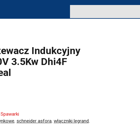
zewacz Indukcyjny
0V 3.5Kw Dhi4F
eal
:
Spawarki
tynkowe
,
schneider asfora
,
włączniki legrand
,