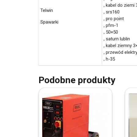
, kabel do ziemi 
Telwin
, srs160
, pro point
Spawarki
, pfm-1
, 50×50
, saturn lublin
, kabel ziemny 3
, przewód elekt
, h-35
Podobne produkty