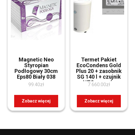
Magnetic Neo
Termet Pakiet
Styropian
EcoCondens Gold
Podłogowy 30cm
Plus 20 + zasobnik
Eps80 Biały 038
SG 140 l + czujnik
NTC + zawór
99.40
zł
7 660.00
zł
trójdrożny +
regulator ST-292v3
+ czujnik
Zobacz więcej
Zobacz więcej
WKP460100000034