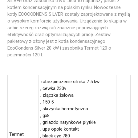
SILVER oraz zasobnika c.w.u. Jest to najtańszy pakiet z
kotłem kondensacyjnym na polskim rynku. Nowoczesne
kotły ECOCODNENS SILVER zostały zaprojektowane z myślą
o wysokim komforcie użytkowania. Urządzenie to skupia w
sobie szereg rozwiązań znacznie poprawiających
efektywność oraz optymalizujących pracę. Zestaw
pakietowy złożony jest z kotła kondensacyjnego
EcoCondens Silver 20 kW i zasobnika Termet 120 o
pojemności 120 l.
zabezpieczenie silnika 7 5 kw
, cewka 230v
, złączka żelowa
, 150 5
, skrzynka hermetyczna
, gx8
, gniazdo natynkowe płytkie
, ups opole kontakt
Termet
, black eye 780