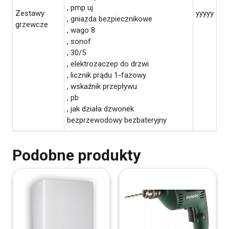
, pmp uj
Zestawy
yyyyy
, gniazda bezpiecznikowe
grzewcze
, wago 8
, sonof
, 30/5
, elektrozaczep do drzwi
, licznik prądu 1-fazowy
, wskaźnik przepływu
, pb
, jak działa dzwonek
bezprzewodowy bezbateryjny
Podobne produkty