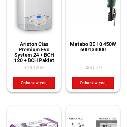
Ariston Clas
Metabo BE 10 450W
Premium Evo
600133000
System 24 + BCH
120 + BCH Pakiet
Eco Green 24
6 299.00
zł
536.57
zł
zNECOGREEN24
Zobacz więcej
Zobacz więcej