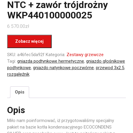
NTC + zawór trójdrożny
WKP440100000025
6 570.00
zł
Zobacz więcej
SKU:
a46fec5da92f
Kategoria:
Zestawy grzewcze
Tagi:
gniazda podtynkowe hermetyczne
,
gniazdo głośnikowe
podtynkowe
,
gniazdo natynkowe poczwórne
,
przewod 3x2.5
,
rozgałęźnik
Opis
Opis
Miło nam poinformować, iż przygotowaliśmy specjalny
pakiet na bazie kotła kondensacyjnego ECOCONDENS