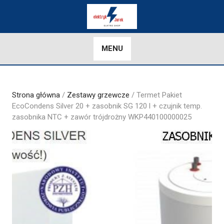
Skip
to
content
MENU
Strona główna
/
Zestawy grzewcze
/ Termet Pakiet
EcoCondens Silver 20 + zasobnik SG 120 l + czujnik temp.
zasobnika NTC + zawór trójdrożny WKP440100000025