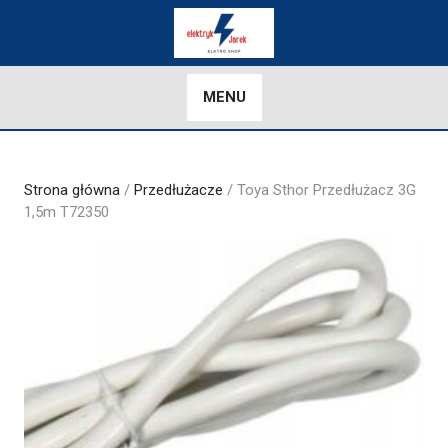
Skip
to
content
MENU
Strona główna
/
Przedłużacze
/ Toya Sthor Przedłużacz 3G
1,5m T72350