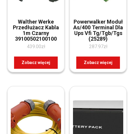
Walther Werke
Powerwalker Moduł
Przedłużacz Kabla
As/400 Terminal Dla
1m Czarny
Ups Vfi Tg/Tgb/Tgs
39100502100100
(25289)
439.00
zł
287.97
zł
Zobacz więcej
Zobacz więcej