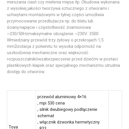
mieszania ciast czy mielenia mięsa itp. Obudowa wykonana
z wysokiej jakości tworzywa sztucznego z otworami i
uchwytami montażowymi w tylnej części umożliwia
przymocowanie przedłużacza np. do blatu lub
ściany.napięcie i częstotliwość znamionowa:
~230/50Hzmaksymalne obciążenie ~230V: 3500
Wmiedziany przewód trzy żyłowy o przekrojach 1,5
mm2izolacja z polwinitu to wysoka odporność na
uszkodzenia mechaniczne oraz większość
rozpuszczalnikówzabezpieczenie przed dziećmi w postaci
plastikowych klapek oraz specjalnego mechanizmu utrudnia
dostęp do otworów.
przewód aluminiowy 4×16
, mpi 530 cena
, silnik dwubiegowy podłączenie
schemat
, włącznik dzwonka hermetyczny
Toya
, 833