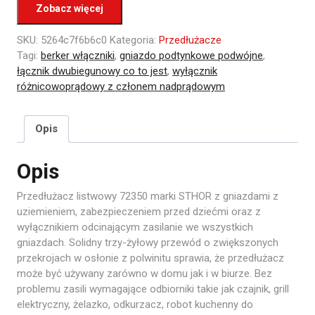
Zobacz więcej
SKU:
5264c7f6b6c0
Kategoria:
Przedłużacze
Tagi:
berker włączniki
,
gniazdo podtynkowe podwójne
,
łącznik dwubiegunowy co to jest
,
wyłącznik
różnicowoprądowy z członem nadprądowym
Opis
Opis
Przedłużacz listwowy 72350 marki STHOR z gniazdami z
uziemieniem, zabezpieczeniem przed dziećmi oraz z
wyłącznikiem odcinającym zasilanie we wszystkich
gniazdach. Solidny trzy-żyłowy przewód o zwiększonych
przekrojach w osłonie z polwinitu sprawia, że przedłużacz
może być używany zarówno w domu jak i w biurze. Bez
problemu zasili wymagające odbiorniki takie jak czajnik, grill
elektryczny, żelazko, odkurzacz, robot kuchenny do