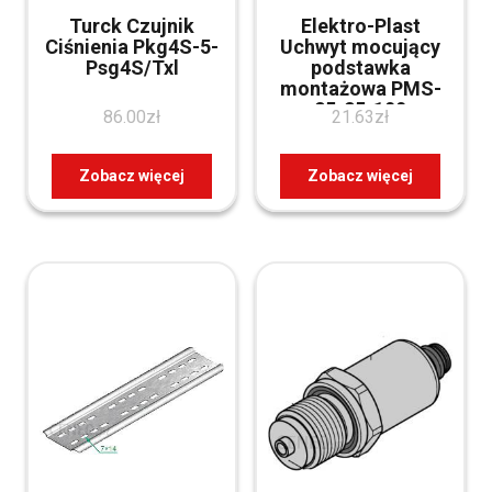
Turck Czujnik
Elektro-Plast
Ciśnienia Pkg4S-5-
Uchwyt mocujący
Psg4S/Txl
podstawka
montażowa PMS-
25-25-100
86.00
zł
21.63
zł
Zobacz więcej
Zobacz więcej