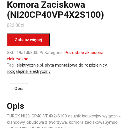
Komora Zaciskowa
(NI20CP40VP4X2S100)
822.00
zł
Zobacz więcej
SKU:
19a1db8d3f79
Kategoria:
Pozostałe akcesoria
elektryczne
Tagi:
elektrycznie.pl
,
płyta montażowa do rozdzielnicy
,
rozgałęźnik elektryczny
Opis
Opis
TURCK NI20-CP40-VP4X2/S100 czujnik indukcyjny wyłącznik
krańcowy, obudowa z tworzywa, komora zaciskowaSymbol