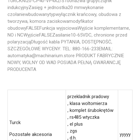
TURCKNI20-CP40-VP4X2/S100nazwa grupyczujnik
indukcyjnyZasięg + jednostka20 mmwykonanie
czołaniewbudowanytypwyłącznik krańcowy, obudowa z
tworzywa, komora zaciskowamodyfikator
obudowyFALSEFunkcja wyjsciowaWyjście komplementarne,
NO i NCWyjścieFALSEZasilanie10-65VDC, chronione przed
polaryzacjąDługość kabla PYTANIA, DOSTĘPNOŚĆ,
SZCZEGÓŁOWE WYCENY: TEL: 880-166-233EMAIL:
automatyka@machinarium.store PRODUKT FABRYCZNIE
NOWY, WOLNY OD WAD POSIADA PEŁNĄ GWARANCJĘ
PRODUCENTA
przekladnik pradowy
, klasa woltomierza
, komplet śrubokrętów
, rs485 wtyczka
Turck
, el plus
, zgs
Pozostałe akcesoria
yyyyy
, d.h.