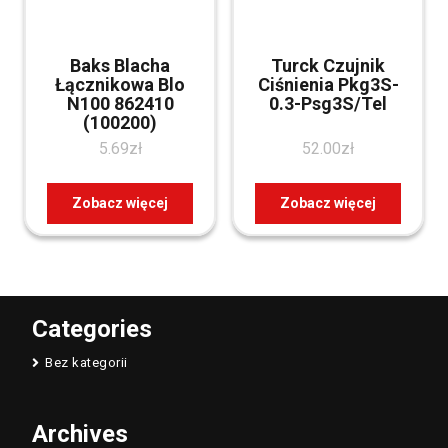
Baks Blacha
Turck Czujnik
Łącznikowa Blo
Ciśnienia Pkg3S-
N100 862410
0.3-Psg3S/Tel
(100200)
5.69
zł
52.00
zł
Zobacz więcej
Zobacz więcej
Categories
Bez kategorii
Archives