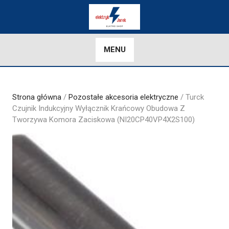
Skip
to
content
MENU
Strona główna
/
Pozostałe akcesoria elektryczne
/ Turck
Czujnik Indukcyjny Wyłącznik Krańcowy Obudowa Z
Tworzywa Komora Zaciskowa (NI20CP40VP4X2S100)