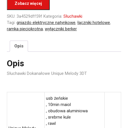
Zobacz więcej
SKU:
3a4529dff59f
Kategoria:
Słuchawki
Tagi:
gniazdo elektryczne natynkowe
,
łączniki hotelowe
,
ramka pieciokrotna
,
wyłączniki berker
Opis
Opis
Słuchawki Dokanałowe Unique Melody 3DT
usb żeńskie
, 10min maiol
, obudowa aluminiowa
, srebrne kule
, rawl