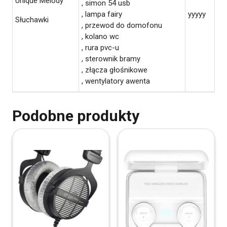
Unique Melody
, simon 54 usb
, lampa fairy
yyyyy
Słuchawki
, przewod do domofonu
, kolano wc
, rura pvc-u
, sterownik bramy
, złącza głośnikowe
, wentylatory awenta
Podobne produkty