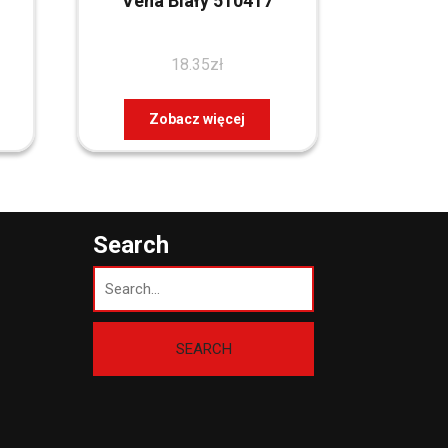
Vena Biały 510417
18.35
zł
Zobacz więcej
Search