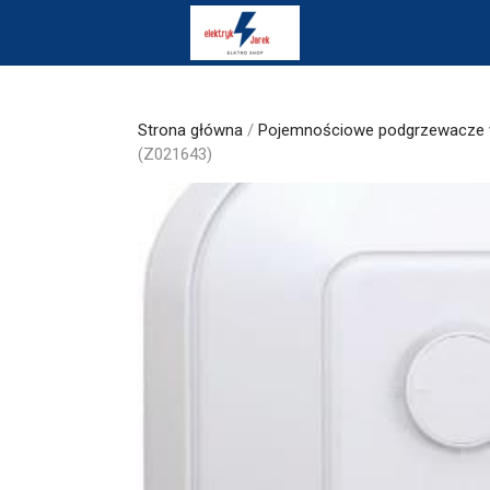
Skip
to
content
Strona główna
/
Pojemnościowe podgrzewacze
(Z021643)