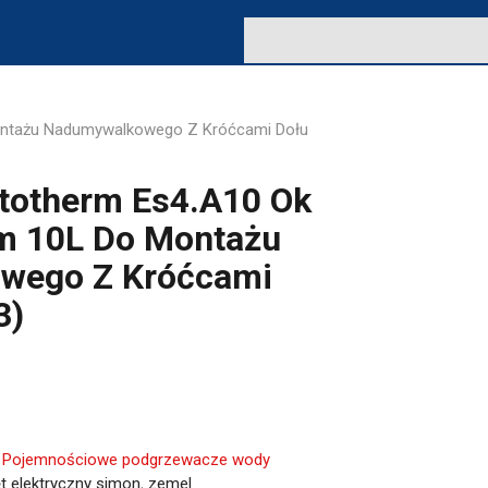
Montażu Nadumywalkowego Z Króćcami Dołu
totherm Es4.A10 Ok
em 10L Do Montażu
wego Z Króćcami
3)
:
Pojemnościowe podgrzewacze wody
t elektryczny simon
,
zemel