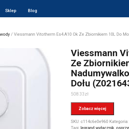
Sklep
Blog
 wody
/ Viessmann Vitotherm Es4.A10 Ok Ze Zbiornikiem 10L Do 
Viessmann Vi
Ze Zbiorniki
Nadumywalko
Dołu (Z02164
508.33
zł
Zobacz więcej
SKU:
c114c6e0e960
Kategoria
Tagi:
legrand wyłącznik
,
osprzę