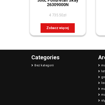
300L Poliuretan Skay
26309000N
4 735.50
zł
Zobacz więcej
Categories
Ar
Bez kategorii
ma
lu
gr
li
ma
ma
st