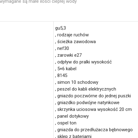
wymagane są małe ilości ciepłej wody
gu5,3
, rodzaje ruchów
, ścieżka zawodowa
, nef30
, zarowki e27
, odpływ do pralki wysokość
, 5×6 kabel
, 8145
, simon 10 schodowy
, peszel do kabli elektrycznych
, gniazdo poczwórne do jednej puszki
, gniazdko podwójne natynkowe
, skrzynka uciosowa wysokość 20 cm
, panel dotykowy
, ospel ton
, gniazda do przedłużacza bębnowego
, sklep z bateriami