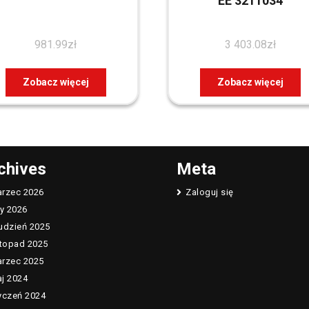
EE 3211034
981.99
zł
3 403.08
zł
Zobacz więcej
Zobacz więcej
chives
Meta
rzec 2026
Zaloguj się
ty 2026
udzień 2025
stopad 2025
rzec 2025
j 2024
yczeń 2024