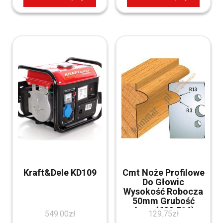
Kraft&Dele KD109
Cmt Noże Profilowe
Do Głowic
Wysokość Robocza
50mm Grubość
4mm (690.516)
549.00
zł
129.75
zł