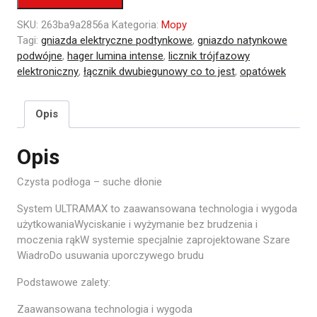
SKU:
263ba9a2856a
Kategoria:
Mopy
Tagi:
gniazda elektryczne podtynkowe
,
gniazdo natynkowe
podwójne
,
hager lumina intense
,
licznik trójfazowy
elektroniczny
,
łącznik dwubiegunowy co to jest
,
opatówek
Opis
Opis
Czysta podłoga – suche dłonie
System ULTRAMAX to zaawansowana technologia i wygoda
użytkowaniaWyciskanie i wyżymanie bez brudzenia i
moczenia rąkW systemie specjalnie zaprojektowane Szare
WiadroDo usuwania uporczywego brudu
Podstawowe zalety:
Zaawansowana technologia i wygoda