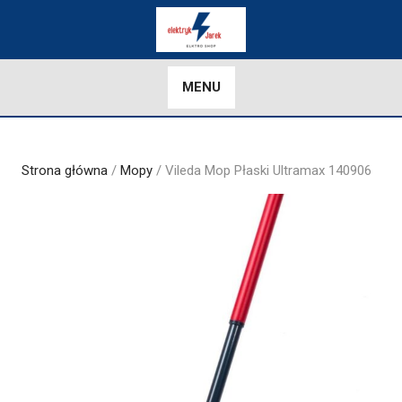
Skip
to
content
MENU
Strona główna
/
Mopy
/ Vileda Mop Płaski Ultramax 140906