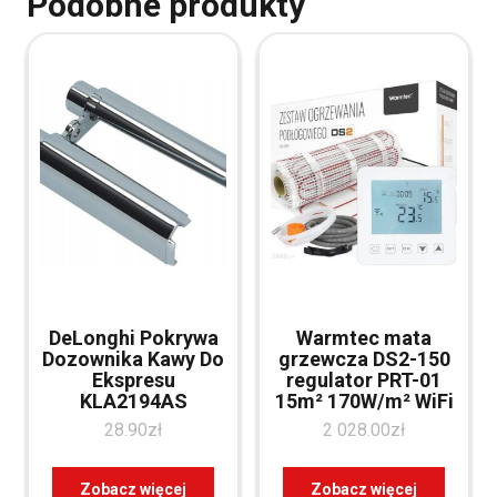
Podobne produkty
DeLonghi Pokrywa
Warmtec mata
Dozownika Kawy Do
grzewcza DS2-150
Ekspresu
regulator PRT-01
KLA2194AS
15m² 170W/m² WiFi
28.90
zł
2 028.00
zł
Zobacz więcej
Zobacz więcej