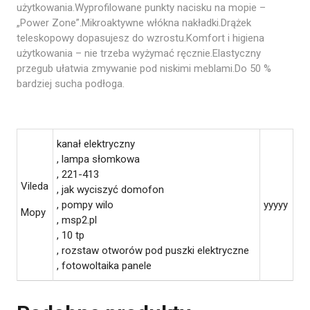
użytkowania.Wyprofilowane punkty nacisku na mopie –
„Power Zone”.Mikroaktywne włókna nakładki.Drążek
teleskopowy dopasujesz do wzrostu.Komfort i higiena
użytkowania – nie trzeba wyżymać ręcznie.Elastyczny
przegub ułatwia zmywanie pod niskimi meblami.Do 50 %
bardziej sucha podłoga.
kanał elektryczny
, lampa słomkowa
, 221-413
Vileda
, jak wyciszyć domofon
, pompy wilo
yyyyy
Mopy
, msp2.pl
, 10 tp
, rozstaw otworów pod puszki elektryczne
, fotowoltaika panele