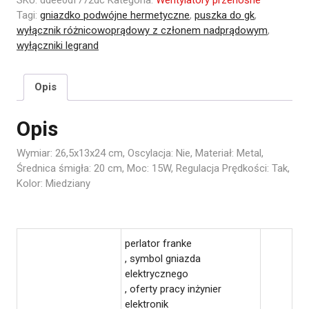
Tagi:
gniazdko podwójne hermetyczne
,
puszka do gk
,
wyłącznik różnicowoprądowy z członem nadprądowym
,
wyłączniki legrand
Opis
Opis
Wymiar: 26,5x13x24 cm, Oscylacja: Nie, Materiał: Metal,
Średnica śmigła: 20 cm, Moc: 15W, Regulacja Prędkości: Tak,
Kolor: Miedziany
perlator franke
, symbol gniazda
elektrycznego
, oferty pracy inżynier
elektronik