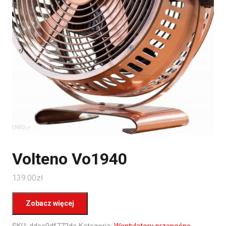
Volteno Vo1940
139.00
zł
Zobacz więcej
SKU:
ddee0df772dc
Kategoria:
Wentylatory przenośne