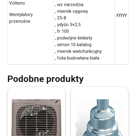
Volteno
, wz narzedzia
, miernik cęgowy
Wentylatory
yyyyy
, 25-8
przenośne
, ydyżo 3×2,5
, fr 100
, podwójne kinkiety
, simon 10 katalog
, miernik wielofunkcyjny
, folia budowlana biała
Podobne produkty