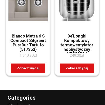
Blanco Metra 6 S
De’Longhi
Compact Silgranit
Kompaktowy
PuraDur Tartufo
termowentylator
(517353)
hobbystyczny
HFS30B24
1 340.90
zł
249.00
zł
Zobacz więcej
Zobacz więcej
Categories