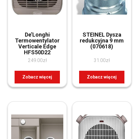
De’Longhi
STEINEL Dysza
Termowentylator
redukcyjna 9 mm
Verticale Edge
(070618)
HFS50D22
249.00
zł
31.00
zł
Zobacz więcej
Zobacz więcej