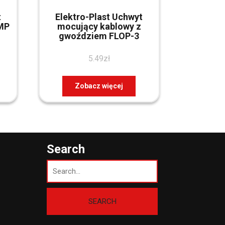
t
Elektro-Plast Uchwyt
MP
mocujący kablowy z
gwoździem FLOP-3
5.49
zł
Zobacz więcej
Search