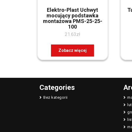
Elektro-Plast Uchwyt
T
mocujący podstawka
montażowa PMS-25-25-
100
21.63
zł
Zobacz więcej
Categories
Ar
Bez kategorii
ma
lu
gr
li
ma