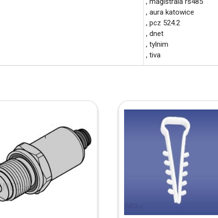
, magistrala rs485
, aura katowice
, pcz 524.2
, dnet
, tylnim
, tiva