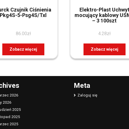
urck Czujnik Ciśnienia
Elektro-Plast Uchwy
Pkg4S-5-Psg4S/Txl
mocujący kablowy US
– 3 100szt
86.00
zł
4.28
zł
Zobacz więcej
Zobacz więcej
chives
Meta
rzec 2026
Zaloguj się
ty 2026
udzień 2025
stopad 2025
rzec 2025