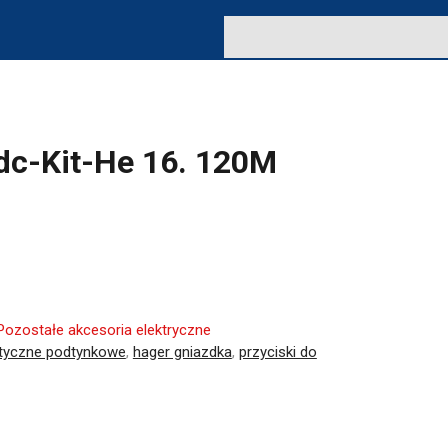
dc-Kit-He 16. 120M
Pozostałe akcesoria elektryczne
tyczne podtynkowe
,
hager gniazdka
,
przyciski do