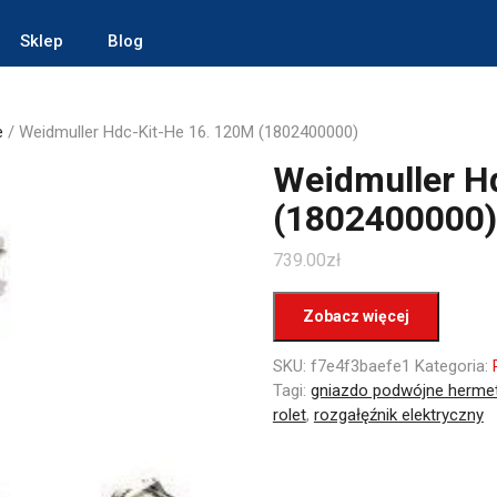
Sklep
Blog
e
/ Weidmuller Hdc-Kit-He 16. 120M (1802400000)
Weidmuller H
(1802400000)
739.00
zł
Zobacz więcej
SKU:
f7e4f3baefe1
Kategoria:
Tagi:
gniazdo podwójne herme
rolet
,
rozgałęźnik elektryczny