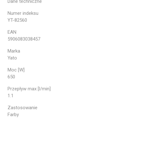
Dane techniczne
Numer indeksu
YT-82560
EAN
5906083038457
Marka
Yato
Moc [W]
650
Przepływ max [l/min]
1.1
Zastosowanie
Farby