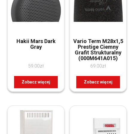
Hakii Mars Dark
Vario Term M28x1,5
Gray
Prestige Ciemny
Grafit Strukturalny
(000M641A015)
59.00
zł
69.00
zł
Zobacz więcej
Zobacz więcej