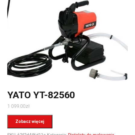
YATO YT-82560
1 099.00
zł
Zobacz więcej
SKU:
62f2d446d11e
Kategoria:
Pistolety do malowania