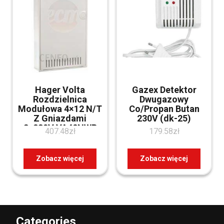
Hager Volta
Gazex Detektor
Rozdzielnica
Dwugazowy
Modułowa 4×12 N/T
Co/Propan Butan
Z Gniazdami
230V (dk-25)
3x230V VA48NWP
407.48
zł
179.58
zł
Zobacz więcej
Zobacz więcej
Categories