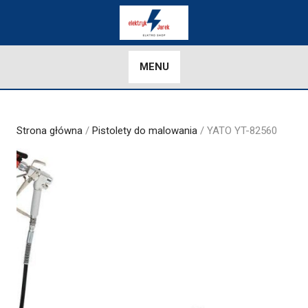
Skip
to
content
MENU
Strona główna
/
Pistolety do malowania
/ YATO YT-82560