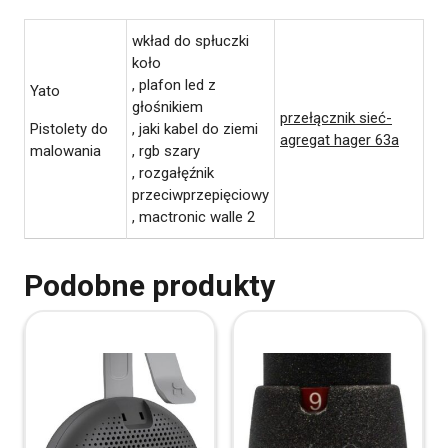
wkład do spłuczki
koło
, plafon led z
Yato
głośnikiem
przełącznik sieć-
Pistolety do
, jaki kabel do ziemi
agregat hager 63a
malowania
, rgb szary
, rozgałęźnik
przeciwprzepięciowy
, mactronic walle 2
Podobne produkty