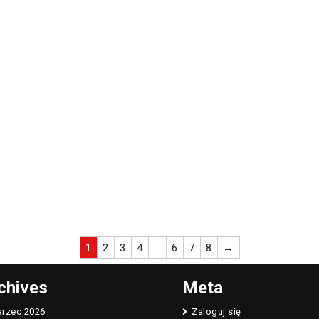
1
2
3
4
…
6
7
8
→
chives
Meta
rzec 2026
Zaloguj się