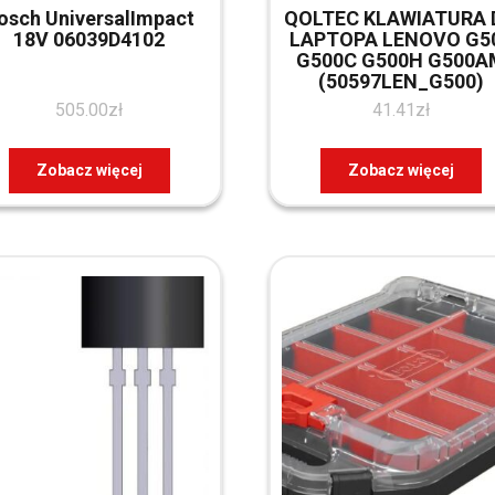
osch UniversalImpact
QOLTEC KLAWIATURA 
18V 06039D4102
LAPTOPA LENOVO G5
G500C G500H G500A
(50597LEN_G500)
505.00
zł
41.41
zł
Zobacz więcej
Zobacz więcej