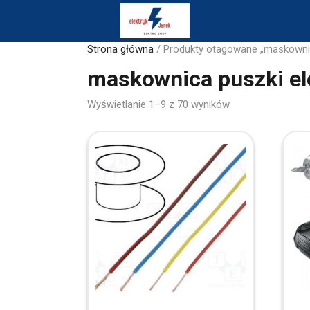
Skip
to
content
Strona główna
/ Produkty otagowane „maskownic
maskownica puszki el
Sorted
Wyświetlanie 1–9 z 70 wyników
by
latest