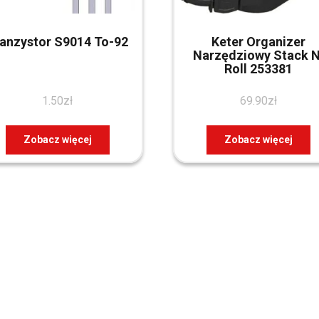
anzystor S9014 To-92
Keter Organizer
Narzędziowy Stack N
Roll 253381
1.50
zł
69.90
zł
Zobacz więcej
Zobacz więcej