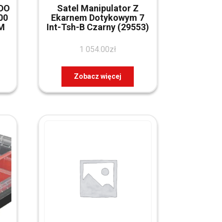
DO
Satel Manipulator Z
00
Ekarnem Dotykowym 7
M
Int-Tsh-B Czarny (29553)
1 054.00
zł
Zobacz więcej