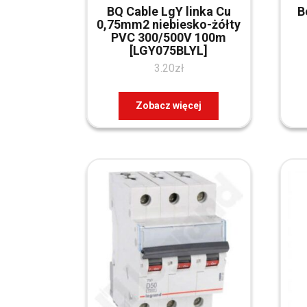
BQ Cable LgY linka Cu
B
0,75mm2 niebiesko-żółty
PVC 300/500V 100m
[LGY075BLYL]
3.20
zł
Zobacz więcej