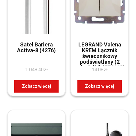
Satel Bariera
LEGRAND Valena
Activa-8 (4276)
KREM Łącznik
świecznikowy
podświetlany (2
wskaźniki) (774113)
1 048.40
zł
14.08
zł
Zobacz więcej
Zobacz więcej