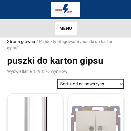
Skip
to
content
MENU
Strona główna
/ Produkty otagowane „puszki do karton
gipsu”
puszki do karton gipsu
Sorted
Wyświetlanie 1–9 z 76 wyników
by
latest