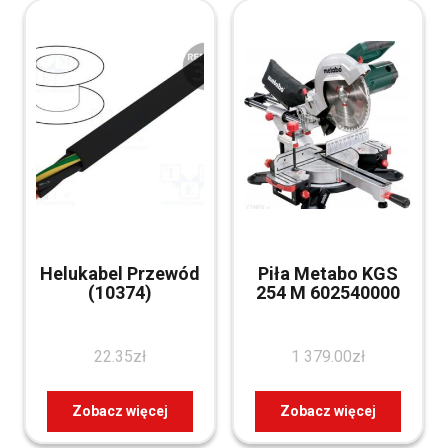
Helukabel Przewód
Piła Metabo KGS
(10374)
254 M 602540000
22.35
zł
1 379.00
zł
Zobacz więcej
Zobacz więcej