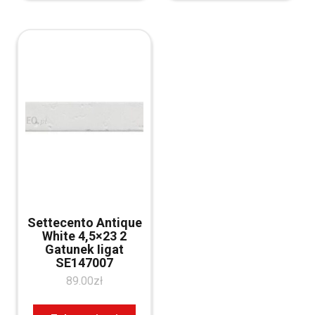
Settecento Antique
White 4,5×23 2
Gatunek Iigat
SE147007
89.00
zł