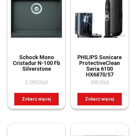
Schock Mono
PHILIPS Sonicare
Cristadur N-100 Fb
ProtectiveClean
Silverstone
Seria 6100
HX6870/57
2 399.00
zł
599.00
zł
Zobacz więcej
Zobacz więcej