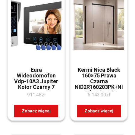
Eura
Kermi Nica Black
Wideodomofon
160×75 Prawa
Vdp-10A3 Jupiter
Czarna
Kolor Czarny 7
NID2R160203PK+NI
TWl075203PK
911.48
zł
5 143.00
zł
Zobacz więcej
Zobacz więcej