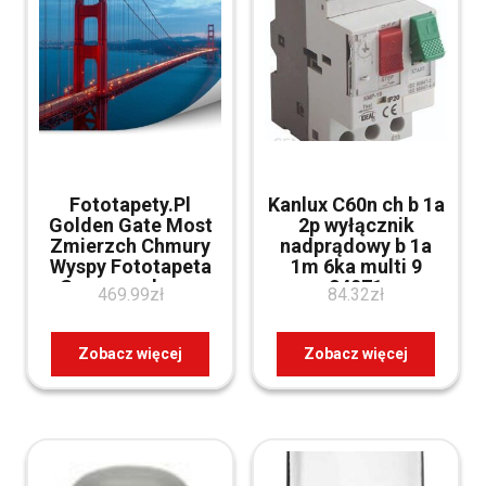
Fototapety.Pl
Kanlux C60n ch b 1a
Golden Gate Most
2p wyłącznik
Zmierzch Chmury
nadprądowy b 1a
Wyspy Fototapeta
1m 6ka multi 9
Samoprzylepna
24071
469.99
zł
84.32
zł
250x250cm Fizelina
Zobacz więcej
Zobacz więcej