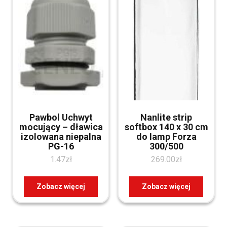
Pawbol Uchwyt
Nanlite strip
mocujący – dławica
softbox 140 x 30 cm
izolowana niepalna
do lamp Forza
PG-16
300/500
1.47
zł
269.00
zł
Zobacz więcej
Zobacz więcej