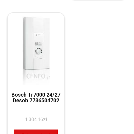
Bosch Tr7000 24/27
Desob 7736504702
1 304.16
zł