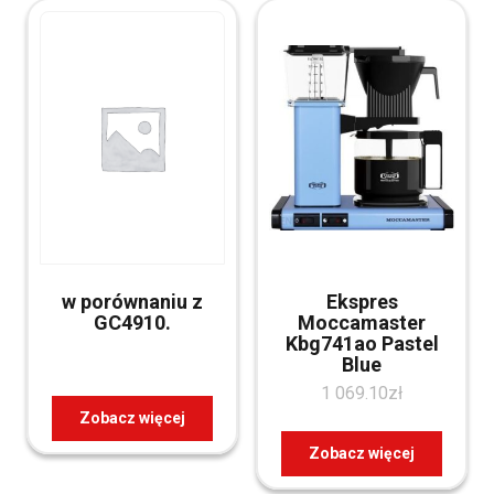
w porównaniu z
Ekspres
GC4910.
Moccamaster
Kbg741ao Pastel
Blue
1 069.10
zł
Zobacz więcej
Zobacz więcej