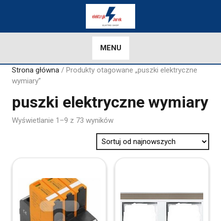
Skip
to
content
MENU
Strona główna
/ Produkty otagowane „puszki elektryczne
wymiary”
puszki elektryczne wymiary
Sorted
Wyświetlanie 1–9 z 73 wyników
by
latest