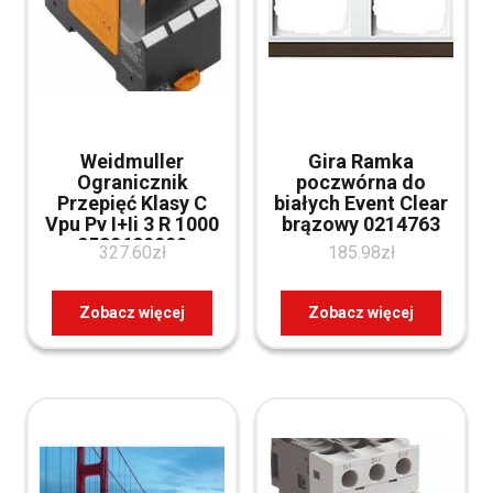
Weidmuller
Gira Ramka
Ogranicznik
poczwórna do
Przepięć Klasy C
białych Event Clear
Vpu Pv I+Ii 3 R 1000
brązowy 0214763
2530620000
327.60
zł
185.98
zł
Zobacz więcej
Zobacz więcej