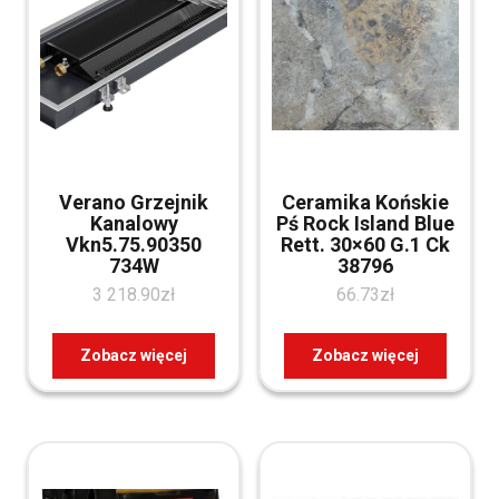
Verano Grzejnik
Ceramika Końskie
Kanalowy
Pś Rock Island Blue
Vkn5.75.90350
Rett. 30×60 G.1 Ck
734W
38796
3 218.90
zł
66.73
zł
Zobacz więcej
Zobacz więcej