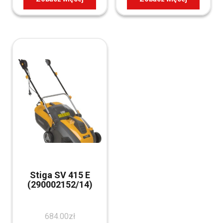
Stiga SV 415 E
(290002152/14)
684.00
zł