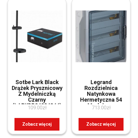
Sotbe Lark Black
Legrand
Drążek Prysznicowy
Rozdzielnica
Z Mydelniczką
Natynkowa
Czarny
Hermetyczna 54
(LARKDB24834344)
Modułowa
109.00
zł
713.00
zł
(Le601947)
Zobacz więcej
Zobacz więcej