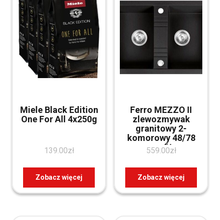
Miele Black Edition
Ferro MEZZO II
One For All 4x250g
zlewozmywak
granitowy 2-
komorowy 48/78
grafit
139.00
zł
559.00
zł
(DRGM2/48/78BA)
Zobacz więcej
Zobacz więcej