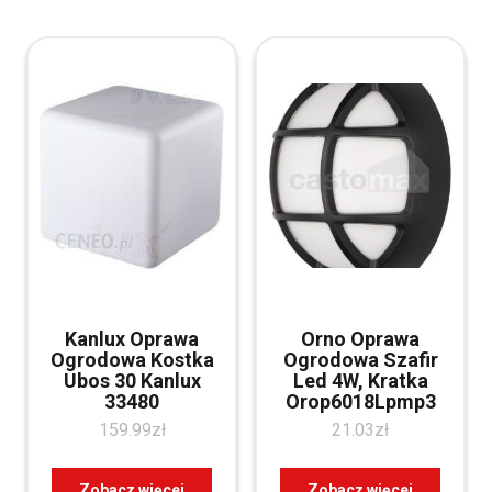
Kanlux Oprawa
Orno Oprawa
Ogrodowa Kostka
Ogrodowa Szafir
Ubos 30 Kanlux
Led 4W, Kratka
33480
Orop6018Lpmp3
159.99
zł
21.03
zł
Zobacz więcej
Zobacz więcej