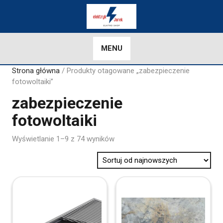
Skip
to
content
MENU
Strona główna
/ Produkty otagowane „zabezpieczenie
fotowoltaiki”
zabezpieczenie
fotowoltaiki
Sorted
Wyświetlanie 1–9 z 74 wyników
by
latest