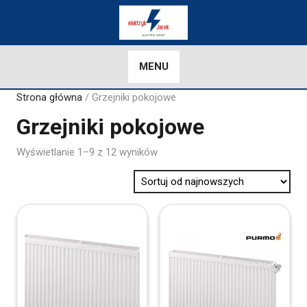
Skip
to
content
MENU
Strona główna
/ Grzejniki pokojowe
Grzejniki pokojowe
Sorted
Wyświetlanie 1–9 z 12 wyników
by
latest