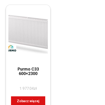
Purmo C33
600×2300
1 977.04
zł
Zobacz więcej