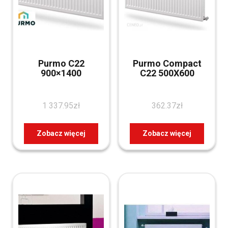
Purmo C22
Purmo Compact
900×1400
C22 500X600
1 337.95
zł
362.37
zł
Zobacz więcej
Zobacz więcej