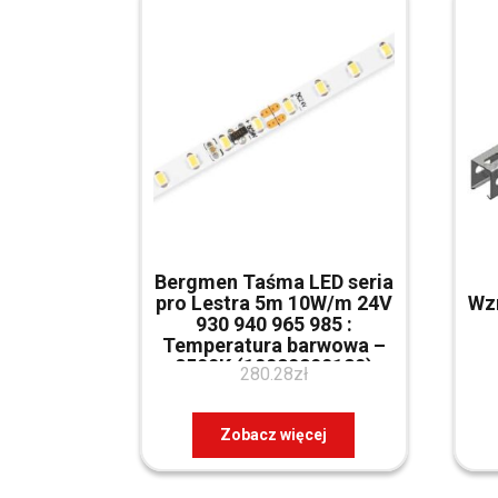
Bergmen Taśma LED seria
pro Lestra 5m 10W/m 24V
Wz
930 940 965 985 :
Temperatura barwowa –
8500K (10020290120)
280.28
zł
Zobacz więcej