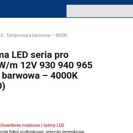
5 : Temperatura barwowa – 4000K
a LED seria pro
W/m 12V 930 940 965
a barwowa – 4000K
0)
Oświetlenie meblowe i taśmy LED
azda hdmi podtynkowe
,
gniazdo łazienkowe