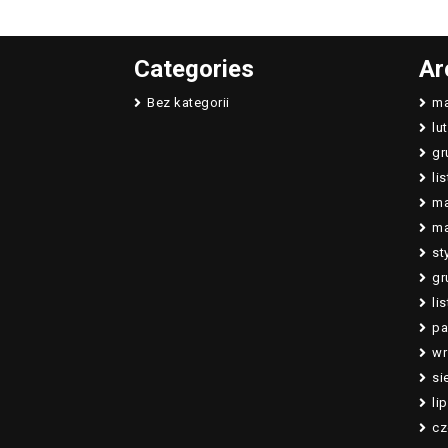
Categories
Ar
Bez kategorii
ma
lu
gr
li
ma
ma
st
gr
li
pa
wr
si
li
cz