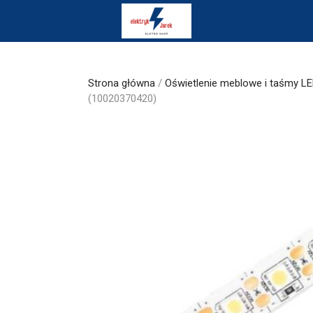
Skip
to
content
Strona główna
/
Oświetlenie meblowe i taśmy L
(10020370420)