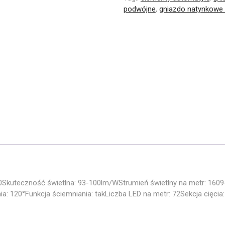
podwójne
,
gniazdo natynkowe 
20Skuteczność świetlna: 93-100lm/WStrumień świetlny na metr: 160
a: 120°Funkcja ściemniania: takLiczba LED na metr: 72Sekcja cięc