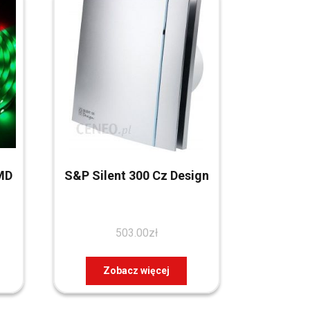
MD
S&P Silent 300 Cz Design
503.00
zł
Zobacz więcej