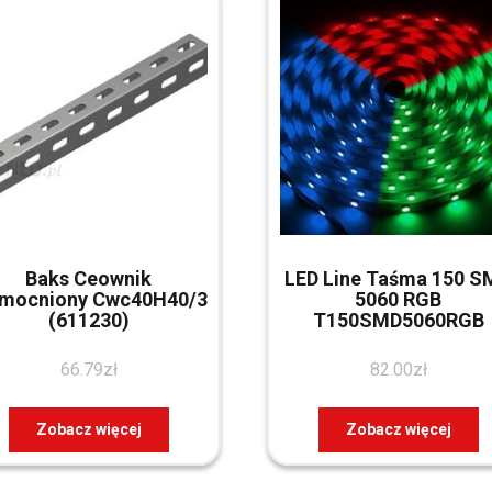
Baks Ceownik
LED Line Taśma 150 S
mocniony Cwc40H40/3
5060 RGB
(611230)
T150SMD5060RGB
66.79
zł
82.00
zł
Zobacz więcej
Zobacz więcej