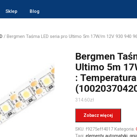
Sklep
Blog
ED
/ Bergmen Taśma LED seria pro Ultimo 5m 17W/m 12V 930 940 96
Bergmen Taśm
Ultimo 5m 17
: Temperatur
(1002037042
314.60
zł
Zobacz więcej
SKU:
f9275eff4017
Kategoria:
Tagi:
elementy automatyki
,
gni