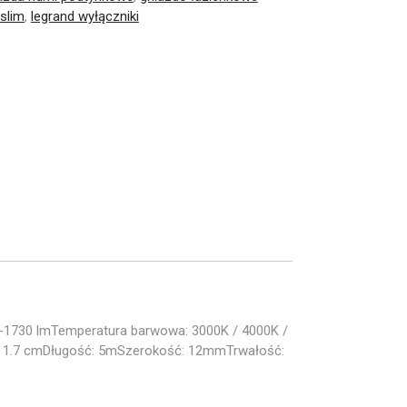
slim
,
legrand wyłączniki
9-1730 lmTemperatura barwowa: 3000K / 4000K /
ia: 1.7 cmDługość: 5mSzerokość: 12mmTrwałość: