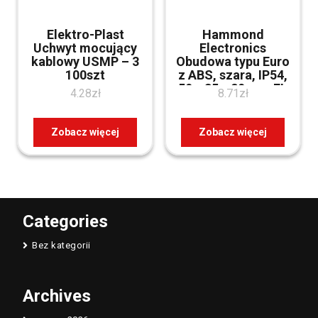
Elektro-Plast
Hammond
Uchwyt mocujący
Electronics
kablowy USMP – 3
Obudowa typu Euro
100szt
z ABS, szara, IP54,
50 x 35 x 20 mm FL
4.28
zł
8.71
zł
(1551GFLGY)
Zobacz więcej
Zobacz więcej
Categories
Bez kategorii
Archives