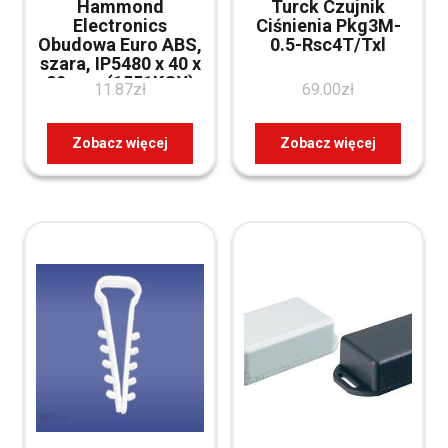
Hammond
Turck Czujnik
Electronics
Ciśnienia Pkg3M-
Obudowa Euro ABS,
0.5-Rsc4T/Txl
szara, IP5480 x 40 x
20 mm (1551KGY)
11.87
zł
69.00
zł
Zobacz więcej
Zobacz więcej