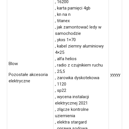
, 16200
, karta pamięci 4gb
, kn na n
, titanex
, jak zamontować ledy w
samochodzie
, ykxs 1×70
, kabel ziemny aluminiowy
4×25
, alfa helios
Blow
, radio z czujnikiem ruchu
, 25,5
Pozostałe akcesoria
yyyyy
, zarowka dyskotekowa
elektryczne
, 1120
, sp22
, wycena instalacji
elektrycznej 2021
, złącze kontrolne
uziemienia
, elektra stargard
, oprawa sodowa