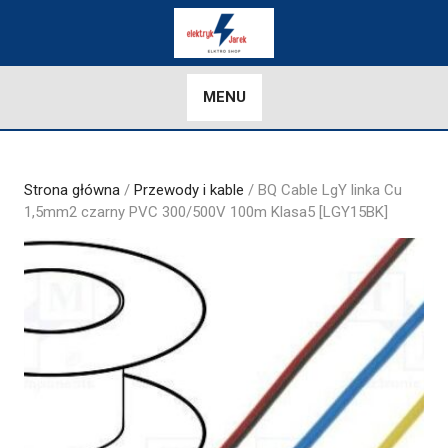
Skip
to
content
MENU
Strona główna
/
Przewody i kable
/ BQ Cable LgY linka Cu
1,5mm2 czarny PVC 300/500V 100m Klasa5 [LGY15BK]