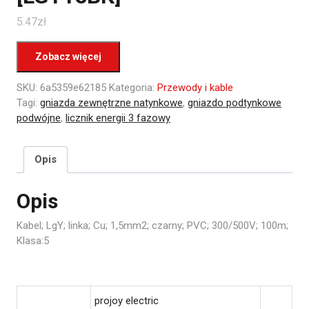
5.47
zł
Zobacz więcej
SKU:
6a5359e62185
Kategoria:
Przewody i kable
Tagi:
gniazda zewnętrzne natynkowe
,
gniazdo podtynkowe
podwójne
,
licznik energii 3 fazowy
Opis
Opis
Kabel; LgY; linka; Cu; 1,5mm2; czarny; PVC; 300/500V; 100m;
Klasa:5
projoy electric