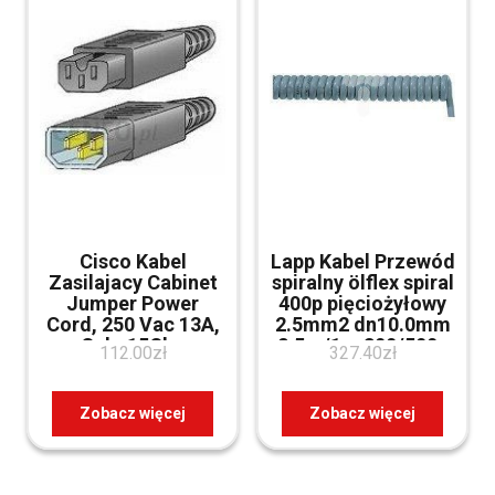
Cisco Kabel
Lapp Kabel Przewód
Zasilajacy Cabinet
spiralny ölflex spiral
Jumper Power
400p pięciożyłowy
Cord, 250 Vac 13A,
2.5mm2 dn10.0mm
Cabc15Cbn
2.5m/1m 300/500v
112.00
zł
327.40
zł
pvc 70002722
Zobacz więcej
Zobacz więcej