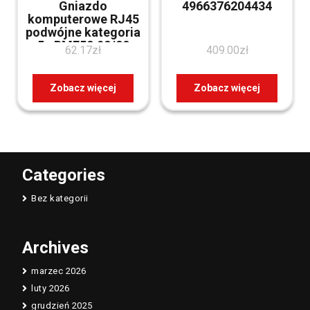
Gniazdo
4966376204434
komputerowe RJ45
podwójne kategoria
5e BMF52.02/28
62.17
zł
409.00
zł
Basic Grafit matowy
Zobacz więcej
Zobacz więcej
Categories
Bez kategorii
Archives
marzec 2026
luty 2026
grudzień 2025