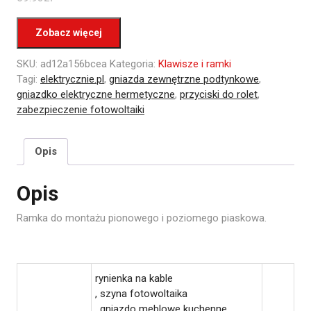
Zobacz więcej
SKU:
ad12a156bcea
Kategoria:
Klawisze i ramki
Tagi:
elektrycznie.pl
,
gniazda zewnętrzne podtynkowe
,
gniazdko elektryczne hermetyczne
,
przyciski do rolet
,
zabezpieczenie fotowoltaiki
Opis
Opis
Ramka do montażu pionowego i poziomego piaskowa.
rynienka na kable
, szyna fotowoltaika
, gniazdo meblowe kuchenne