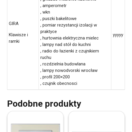
, amperometr
, wkn
, puszki bakelitowe
GIRA
, pomiar rezystancji izolacji w
praktyce
Klawisze i
yyyyy
, hurtownia elektryczna mielec
ramki
, lampy nad stół do kuchni
, radio do łazienki z czujnikiem
ruchu
, rozdzielnia budowlana
, lampy nowodvorski wrocław
, profil 200×200
, czujnik obecnosci
Podobne produkty