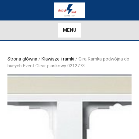
Skip
to
content
MENU
Strona główna
/
Klawisze i ramki
/ Gira Ramka podwójna do
białych Event Clear piaskowy 0212773