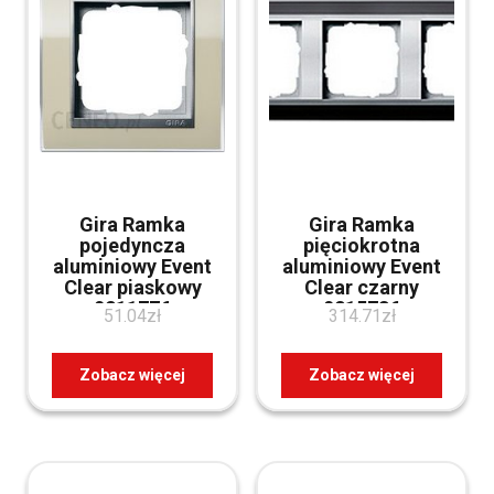
Gira Ramka
Gira Ramka
pojedyncza
pięciokrotna
aluminiowy Event
aluminiowy Event
Clear piaskowy
Clear czarny
0211776
0215736
51.04
zł
314.71
zł
Zobacz więcej
Zobacz więcej