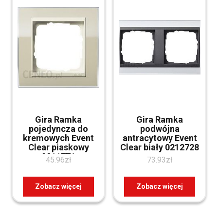
Gira Ramka
Gira Ramka
pojedyncza do
podwójna
kremowych Event
antracytowy Event
Clear piaskowy
Clear biały 0212728
0211771
45.96
zł
73.93
zł
Zobacz więcej
Zobacz więcej