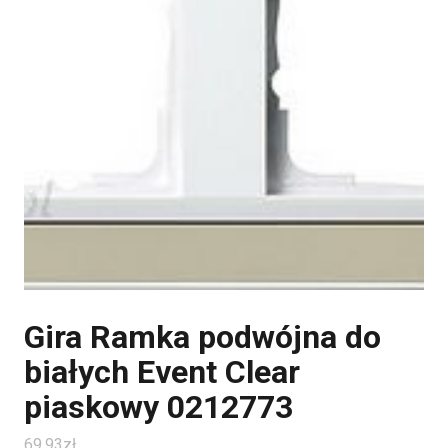
Gira Ramka podwójna do
białych Event Clear
piaskowy 0212773
69.93
zł