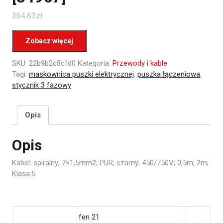
364.63
zł
Zobacz więcej
SKU:
22b9b2c8cfd0
Kategoria:
Przewody i kable
Tagi:
maskownica puszki elektrycznej
,
puszka łączeniowa
,
stycznik 3 fazowy
Opis
Opis
Kabel: spiralny; 7×1,5mm2; PUR; czarny; 450/750V; 0,5m; 2m;
Klasa:5
fen 21