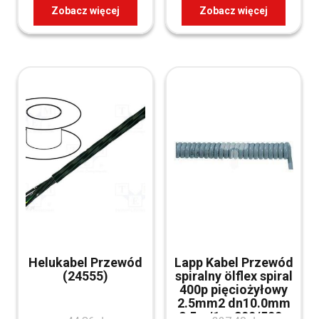
Zobacz więcej
Zobacz więcej
Helukabel Przewód
Lapp Kabel Przewód
(24555)
spiralny ölflex spiral
400p pięciożyłowy
2.5mm2 dn10.0mm
2.5m/1m 300/500v