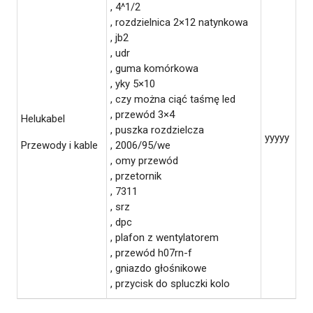
, 4^1/2
, rozdzielnica 2×12 natynkowa
, jb2
, udr
, guma komórkowa
, yky 5×10
, czy można ciąć taśmę led
, przewód 3×4
Helukabel
, puszka rozdzielcza
yyyyy
Przewody i kable
, 2006/95/we
, omy przewód
, przetornik
, 7311
, srz
, dpc
, plafon z wentylatorem
, przewód h07rn-f
, gniazdo głośnikowe
, przycisk do spluczki kolo