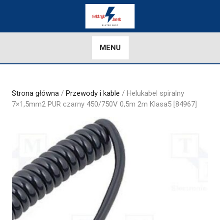
Skip
to
content
MENU
Strona główna
/
Przewody i kable
/ Helukabel spiralny
7×1,5mm2 PUR czarny 450/750V 0,5m 2m Klasa5 [84967]