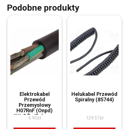
Podobne produkty
Elektrokabel
Helukabel Przewód
Przewód
Spiralny (85744)
Przemysłowy
H07RnF (Onpd)
4X1,5 Żo/Bębnowy
6.90
zł
129.57
zł
Onpd4X15