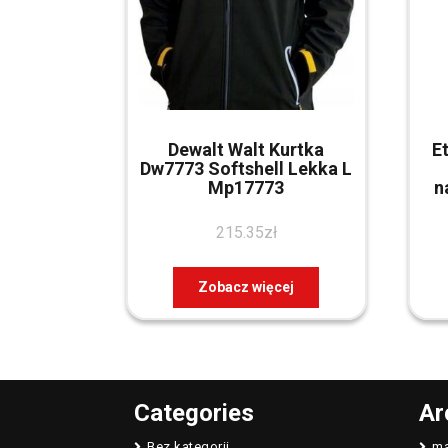
Dewalt Walt Kurtka
E
Dw7773 Softshell Lekka L
Mp17773
n
215.35
zł
Zobacz więcej
Categories
Ar
Bez kategorii
ma