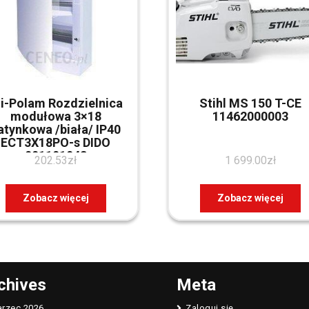
ti-Polam Rozdzielnica
Stihl MS 150 T-CE
modułowa 3×18
11462000003
atynkowa /biała/ IP40
ECT3X18PO-s DIDO
001101043
202.53
zł
1 699.00
zł
Zobacz więcej
Zobacz więcej
chives
Meta
rzec 2026
Zaloguj się