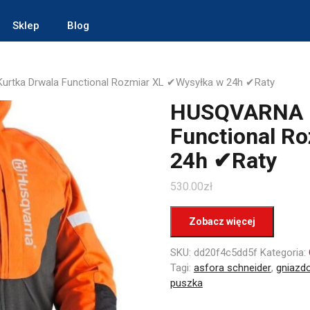
Sklep
Blog
rtka Drwala Functional Rozmiar XL ✔Wysyłka w 24h ✔Raty
HUSQVARNA K
Functional R
24h ✔Raty
530.00
zł
Zobacz więcej
SKU:
dd20f4c5dd5f
Kategoria:
Tagi:
asfora schneider
,
gniazd
puszka