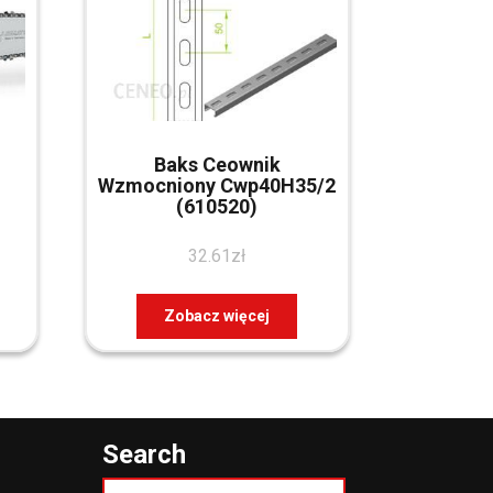
Baks Ceownik
Wzmocniony Cwp40H35/2
(610520)
32.61
zł
Zobacz więcej
Search