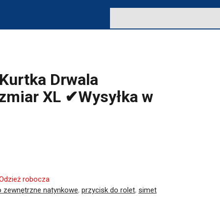
urtka Drwala
ozmiar XL ✔Wysyłka w
Odzież robocza
o zewnętrzne natynkowe
,
przycisk do rolet
,
simet