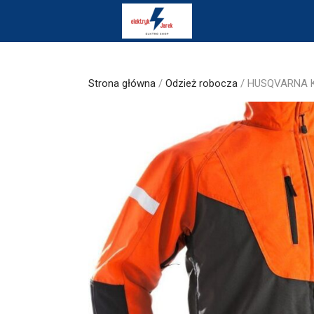
Skip
to
content
Strona główna
/
Odzież robocza
/ HUSQVARNA Ku