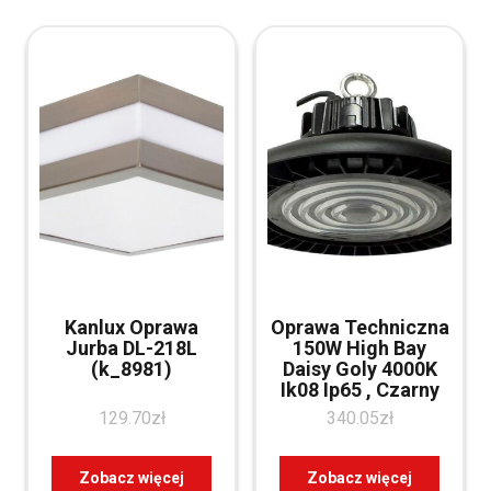
Kanlux Oprawa
Oprawa Techniczna
Jurba DL-218L
150W High Bay
(k_8981)
Daisy Goly 4000K
Ik08 Ip65 , Czarny
129.70
zł
340.05
zł
Zobacz więcej
Zobacz więcej