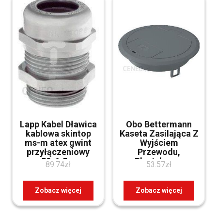
Lapp Kabel Dławica
Obo Bettermann
kablowa skintop
Kaseta Zasilająca Z
ms-m atex gwint
Wyjściem
przyłączeniowy
Przewodu,
m50x1.5mm
Plastykowa,
89.74
zł
53.57
zł
przewód dn26-
Grafitowa Ges R2
35mm IP68 mosiądz
9011 (7405084)
niklowany 53112760
Zobacz więcej
Zobacz więcej