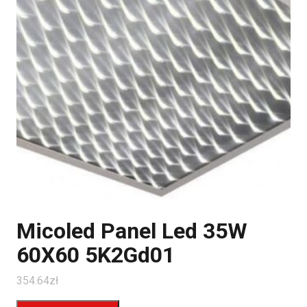
Micoled Panel Led 35W
60X60 5K2Gd01
354.64
zł