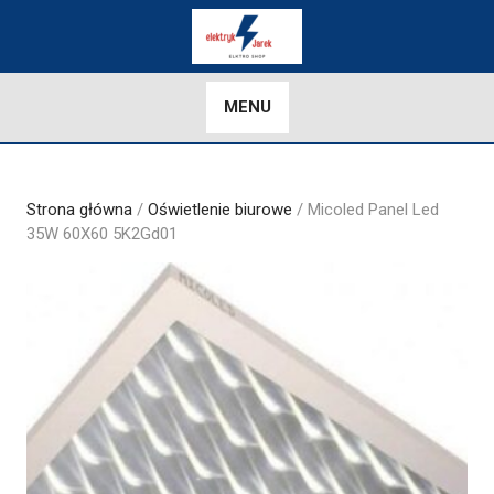
Skip
to
content
MENU
Strona główna
/
Oświetlenie biurowe
/ Micoled Panel Led
35W 60X60 5K2Gd01