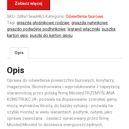
Zobacz więcej
SKU:
2d8a15ead465
Kategoria:
Oświetlenie biurowe
Tagi:
gniazda głośnikowe rodzaje
,
gniazda natynkowe
,
gniazdo podwójne podtynkowe
,
legrand włączniki
,
puszka
karton gips
,
puszki do karton gipsu
Opis
Opis
Oprawa do oświetlenia powierzchni biurowych, korytarzy,
magazynów. Skonstruowana i wyprodukowana z najwyższą
starannością przez polską firmę Micoled.PRZEMYŚLANA
KONSTRUKCJA- pozwala na dopasowanie szerokiej gamy
mocy, wymiarów, kloszy, do każdej sytuacji.- pozwala na
szybki montaż w wielu wariantach: podtynk, natynk, jako
oprawa zwieszana.- zasilacz opracowany przez firmę
Micoled.Micoled to dostawca energooszczędnych,