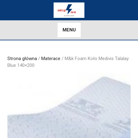
Skip
to
content
MENU
Strona główna
/
Materace
/ M&k Foam Koło Medivis Talalay
Blue 140×200