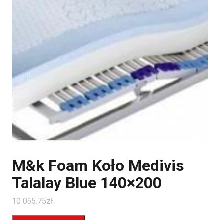
M&k Foam Koło Medivis
Talalay Blue 140×200
10 065.75
zł