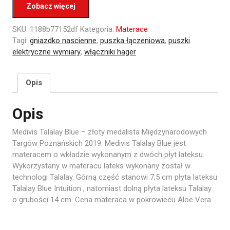
Zobacz więcej
SKU:
1188b77152df
Kategoria:
Materace
Tagi:
gniazdko nascienne
,
puszka łączeniowa
,
puszki
elektryczne wymiary
,
włączniki hager
Opis
Opis
Medivis Talalay Blue – złoty medalista Międzynarodowych
Targów Poznańskich 2019. Medivis Talalay Blue jest
materacem o wkładzie wykonanym z dwóch płyt lateksu.
Wykorzystany w materacu lateks wykonany został w
technologi Talalay. Górną część stanowi 7,5 cm płyta lateksu
Talalay Blue Intuition , natomiast dolną płyta lateksu Talalay
o grubości 14 cm. Cena materaca w pokrowiecu Aloe Vera.