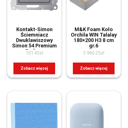
Kontakt-Simon
M&K Foam Koło
Ściemniacz
Orchila WIN Talalay
Dwuklawiszowy
180×200 H3 8 cm
Simon 54 Premium
gr.6
Srebrny
101.45
zł
5 960.25
zł
(D75310.01/43)
Zobacz więcej
Zobacz więcej