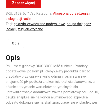
Zobacz więcej
SKU:
d158f5df17ec
Kategoria:
Akcesoria do sadzenia i
pielęgnacji roślin
Tagi:
gniazdo zewnetrzne podtynkowe
,
haupa ściągacz
izolacji
,
zugi elektryczne
Opis
Opis
Ph – metr glebowy BIOOGRÓDIlość funkcji: 1Pomiary
podstawowe: poziom pH glebyZalety produktu: bardzo
przydatny przy uprawie wielu odmian roślin i warzyw;
znajomość pH podłoża znakomicie ułatwia planowanie, a
później utrzymanie warunków optymalnych dla
uprawInformacje dodatkowe: zakres pomiarowy od 3 do 10,
czujka znajduje się na końcu aluminiowego szpikulca;
odczytu dokonuje się na skali znajdującej się w plastikowej