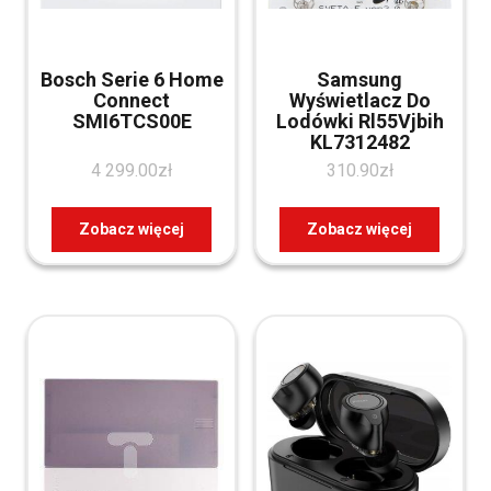
Bosch Serie 6 Home
Samsung
Connect
Wyświetlacz Do
SMI6TCS00E
Lodówki Rl55Vjbih
KL7312482
4 299.00
zł
310.90
zł
Zobacz więcej
Zobacz więcej