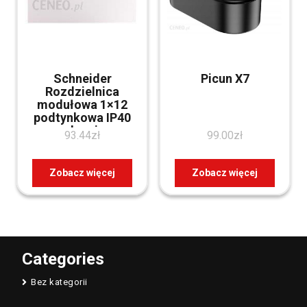
Schneider
Picun X7
Rozdzielnica
modułowa 1×12
podtynkowa IP40
drzwi
93.44
zł
99.00
zł
przezroczyste Mini
Pragma MIP22112T
Zobacz więcej
Zobacz więcej
Categories
Bez kategorii