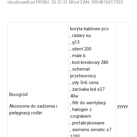
obudowieKod PKWiU: 26.51.51.0Kod EAN: 5904816017533
koryta kablowe pcv
, radary eu
, g13
, silent 200
, male b
, kod kreskowy 280
, schemat
przetwornicy
, ydy 5×6 cena
, żarówka led e27
Bioogród
40w
, filtr do wentylacji
Akcesoria do sadzenia i
yyyyy
, halogen z
pielęgnacji roślin
czujnikiem
, prefabrykowane
, siemens simatic s7
1200