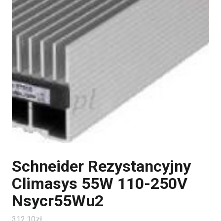
Schneider Rezystancyjny
Climasys 55W 110-250V
Nsycr55Wu2
312.10
zł