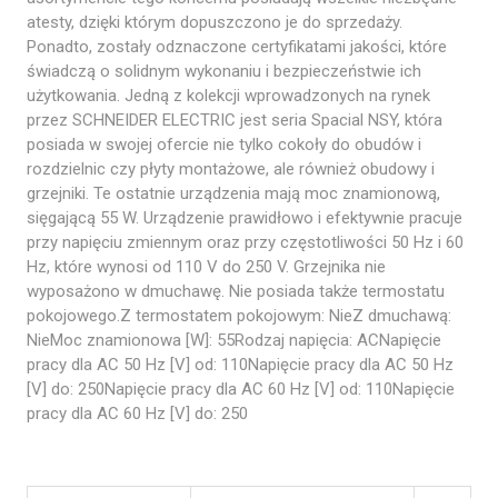
atesty, dzięki którym dopuszczono je do sprzedaży.
Ponadto, zostały odznaczone certyfikatami jakości, które
świadczą o solidnym wykonaniu i bezpieczeństwie ich
użytkowania. Jedną z kolekcji wprowadzonych na rynek
przez SCHNEIDER ELECTRIC jest seria Spacial NSY, która
posiada w swojej ofercie nie tylko cokoły do obudów i
rozdzielnic czy płyty montażowe, ale również obudowy i
grzejniki. Te ostatnie urządzenia mają moc znamionową,
sięgającą 55 W. Urządzenie prawidłowo i efektywnie pracuje
przy napięciu zmiennym oraz przy częstotliwości 50 Hz i 60
Hz, które wynosi od 110 V do 250 V. Grzejnika nie
wyposażono w dmuchawę. Nie posiada także termostatu
pokojowego.Z termostatem pokojowym: NieZ dmuchawą:
NieMoc znamionowa [W]: 55Rodzaj napięcia: ACNapięcie
pracy dla AC 50 Hz [V] od: 110Napięcie pracy dla AC 50 Hz
[V] do: 250Napięcie pracy dla AC 60 Hz [V] od: 110Napięcie
pracy dla AC 60 Hz [V] do: 250