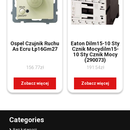
Ospel Czujnik Ruchu
Eaton Dilm15-10 Sty
As Ecru Łp16Gm27
Cznik Mocydilm15-
10 Sty Cznik Mocy
(290073)
156.77
zł
191.54
zł
Zobacz więcej
Zobacz więcej
Categories
Bez kategorii