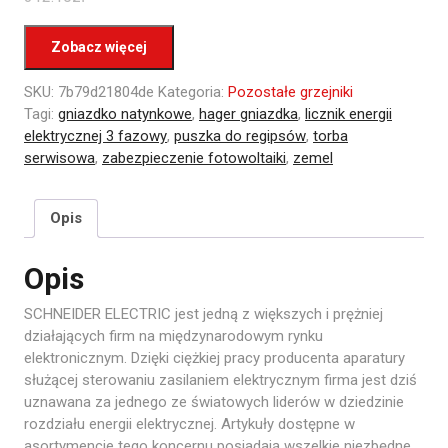
Zobacz więcej
SKU:
7b79d21804de
Kategoria:
Pozostałe grzejniki
Tagi:
gniazdko natynkowe
,
hager gniazdka
,
licznik energii
elektrycznej 3 fazowy
,
puszka do regipsów
,
torba
serwisowa
,
zabezpieczenie fotowoltaiki
,
zemel
Opis
Opis
SCHNEIDER ELECTRIC jest jedną z większych i prężniej
działających firm na międzynarodowym rynku
elektronicznym. Dzięki ciężkiej pracy producenta aparatury
służącej sterowaniu zasilaniem elektrycznym firma jest dziś
uznawana za jednego ze światowych liderów w dziedzinie
rozdziału energii elektrycznej. Artykuły dostępne w
asortymencie tego koncernu posiadają wszelkie niezbędne