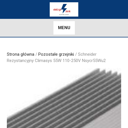
Skip
to
content
MENU
Strona główna
/
Pozostałe grzejniki
/ Schneider
Rezystancyjny Climasys 55W 110-250V Nsycr55Wu2