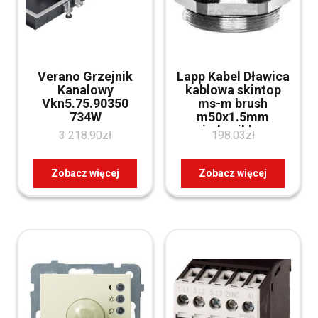
Verano Grzejnik
Lapp Kabel Dławica
Kanalowy
kablowa skintop
Vkn5.75.90350
ms-m brush
734W
m50x1.5mm
mosiądz niklowany
3 218.90
zł
198.03
zł
IP68/69k 53112679
Zobacz więcej
Zobacz więcej