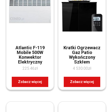
Atlantic F-119
Kratki Ogrzewacz
Mobile 500W
Gaz Patio
Konwektor
Wykończony
Elektryczny
Szkłem
225.46
zł
4 530.00
zł
Zobacz więcej
Zobacz więcej