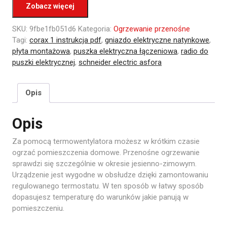
Zobacz więcej
SKU:
9fbe1fb051d6
Kategoria:
Ogrzewanie przenośne
Tagi:
corax 1 instrukcja pdf
,
gniazdo elektryczne natynkowe
,
płyta montażowa
,
puszka elektryczna łączeniowa
,
radio do
puszki elektrycznej
,
schneider electric asfora
Opis
Opis
Za pomocą termowentylatora możesz w krótkim czasie
ogrzać pomieszczenia domowe. Przenośne ogrzewanie
sprawdzi się szczególnie w okresie jesienno-zimowym.
Urządzenie jest wygodne w obsłudze dzięki zamontowaniu
regulowanego termostatu. W ten sposób w łatwy sposób
dopasujesz temperaturę do warunków jakie panują w
pomieszczeniu.