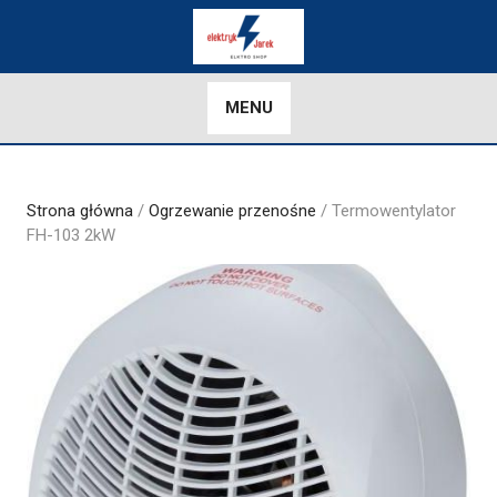
Skip
to
content
MENU
Strona główna
/
Ogrzewanie przenośne
/ Termowentylator
FH-103 2kW