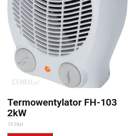
Termowentylator FH-103
2kW
74.38
zł