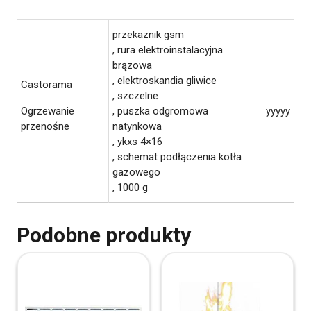
przekaznik gsm
, rura elektroinstalacyjna
brązowa
, elektroskandia gliwice
Castorama
, szczelne
Ogrzewanie
, puszka odgromowa
yyyyy
przenośne
natynkowa
, ykxs 4×16
, schemat podłączenia kotła
gazowego
, 1000 g
Podobne produkty