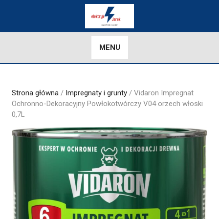
Skip
to
content
MENU
Strona główna
/
Impregnaty i grunty
/ Vidaron Impregnat
Ochronno-Dekoracyjny Powłokotwórczy V04 orzech włoski
0,7L