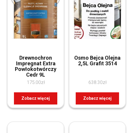
Drewnochron
Osmo Bejca Olejna
Impregnat Extra
2,5L Grafit 3514
Powłokotwórczy
Cedr 9L
175.00
zł
638.30
zł
Zobacz więcej
Zobacz więcej