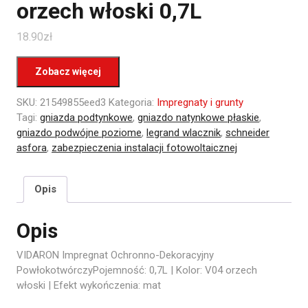
orzech włoski 0,7L
18.90
zł
Zobacz więcej
SKU:
21549855eed3
Kategoria:
Impregnaty i grunty
Tagi:
gniazda podtynkowe
,
gniazdo natynkowe płaskie
,
gniazdo podwójne poziome
,
legrand wlacznik
,
schneider
asfora
,
zabezpieczenia instalacji fotowoltaicznej
Opis
Opis
VIDARON Impregnat Ochronno-Dekoracyjny
PowłokotwórczyPojemność: 0,7L | Kolor: V04 orzech
włoski | Efekt wykończenia: mat